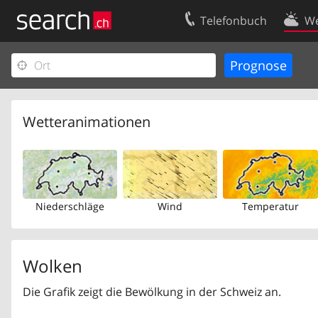
Telefonbuch
We
Ihr Eintrag
Kontakt
Kundencenter Geschäftskunden
Nutzungsbed
Impressum
Datenschutze
Wetteranimationen
Niederschläge
Wind
Temperatur
Wolken
Die Grafik zeigt die Bewölkung in der Schweiz an.