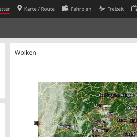
tter
Karte / Route
Fahrplan
Freizeit
Cookie-Richtlinie
ingungen
Cookie-Einstellungen
rklärung
Entwickler
Wolken