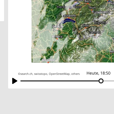
Heute, 18:50
©
search.ch
,
swisstopo
,
OpenStreetMap
,
others