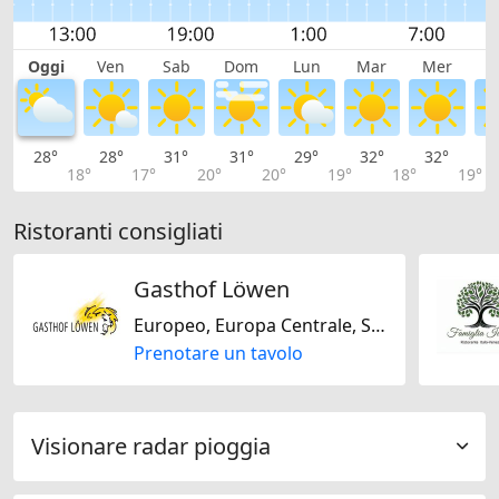
Oggi
Ven
Sab
Dom
Lun
Mar
Mer
G
28°
28°
31°
31°
29°
32°
32°
3
18°
17°
20°
20°
19°
18°
19°
Ristoranti consigliati
Gasthof Löwen
Europeo, Europa Centrale, Svizzera, Senza glutine, Regionale, Mediterranea
Prenotare un tavolo
Visionare radar pioggia