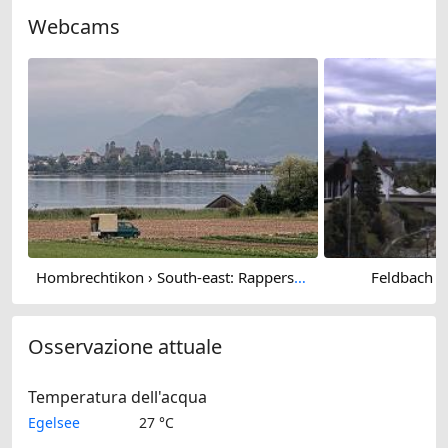
Webcams
Hombrechtikon › South-east: Rapperswil-Jona
Feldbach › 
Osservazione attuale
Temperatura dell'acqua
Egelsee
27 °C