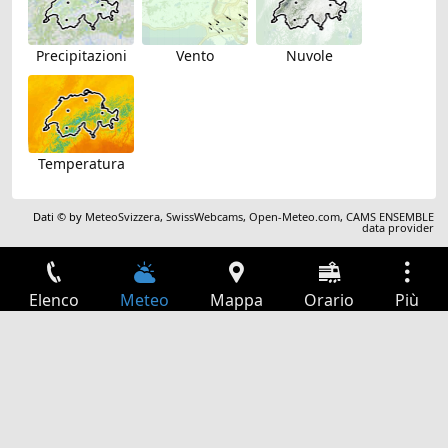
Precipitazioni
Vento
Nuvole
Temperatura
Dati © by
MeteoSvizzera
,
SwissWebcams
,
Open-Meteo.com
,
CAMS ENSEMBLE
data provider
Elenco
Meteo
Mappa
Orario
Più
Accesso
Servizi
Tabella partenze