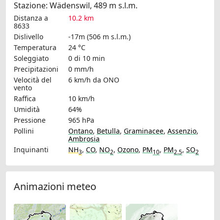
Stazione: Wädenswil, 489 m s.l.m.
Distanza a
10.2 km
8633
Dislivello
-17m (506 m s.l.m.)
Temperatura
24 °C
Soleggiato
0 di 10 min
Precipitazioni
0 mm/h
Velocità del
6 km/h
da ONO
vento
Raffica
10 km/h
Umidità
64%
Pressione
965 hPa
Pollini
Ontano
,
Betulla
,
Graminacee
,
Assenzio
,
Ambrosia
Inquinanti
NH
,
CO
,
NO
,
Ozono
,
PM
,
PM
,
SO
3
2
10
2.5
2
Animazioni meteo