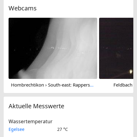
Webcams
Hombrechtikon › South-east: Rapperswil-Jona
Feldbach › 
Aktuelle Messwerte
Wassertemperatur
Egelsee
27 °C