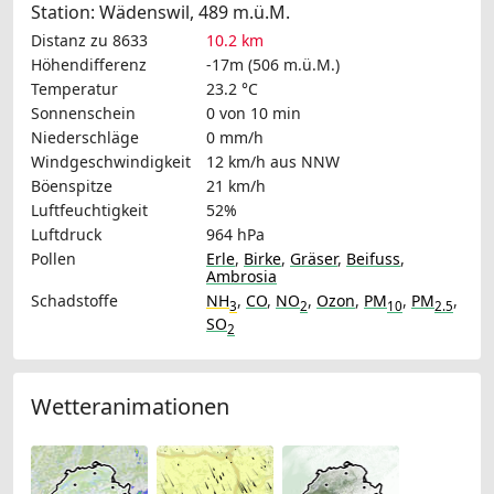
Station: Wädenswil, 489 m.ü.M.
Distanz zu 8633
10.2 km
Höhendifferenz
-17m (506 m.ü.M.)
Temperatur
23.2 °C
Sonnenschein
0 von 10 min
Niederschläge
0 mm/h
Windgeschwindigkeit
12 km/h
aus NNW
Böenspitze
21 km/h
Luftfeuchtigkeit
52%
Luftdruck
964 hPa
Pollen
Erle
,
Birke
,
Gräser
,
Beifuss
,
Ambrosia
Schadstoffe
NH
,
CO
,
NO
,
Ozon
,
PM
,
PM
,
3
2
10
2.5
SO
2
Wetteranimationen