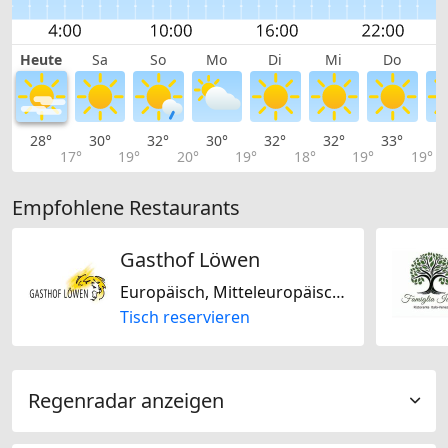
Heute
Sa
So
Mo
Di
Mi
Do
28°
30°
32°
30°
32°
32°
33°
3
17°
19°
20°
19°
18°
19°
19°
Empfohlene Restaurants
Gasthof Löwen
Europäisch, Mitteleuropäisch, Schweizerisch, Glutenfrei, Regional, Mediterran
Tisch reservieren
Regenradar anzeigen