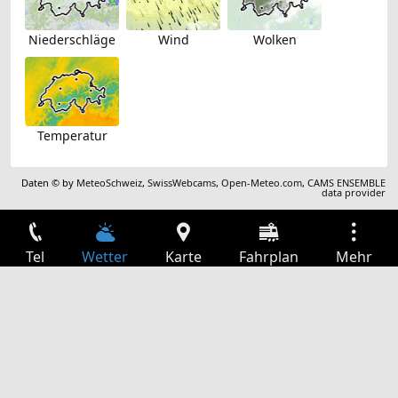
Niederschläge
Wind
Wolken
Temperatur
Daten © by
MeteoSchweiz
,
SwissWebcams
,
Open-Meteo.com
,
CAMS ENSEMBLE
data provider
Tel
Wetter
Karte
Fahrplan
Mehr
Anmelden
Dienste
Abfahrtstabelle