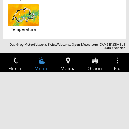
Temperatura
Dati © by
MeteoSvizzera
,
SwissWebcams
,
Open-Meteo.com
,
CAMS ENSEMBLE
data provider
Elenco
Meteo
Mappa
Orario
Più
Accesso
Servizi
Tabella partenze
Tempo libero