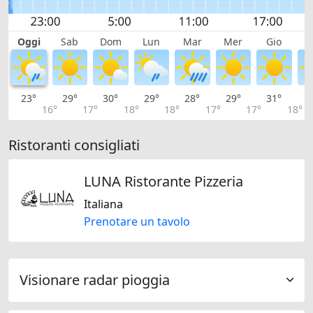
Oggi
Sab
Dom
Lun
Mar
Mer
Gio
V
23°
29°
30°
29°
28°
29°
31°
3
16°
17°
18°
18°
17°
17°
18°
Ristoranti consigliati
LUNA Ristorante Pizzeria
Italiana
Prenotare un tavolo
Visionare radar pioggia