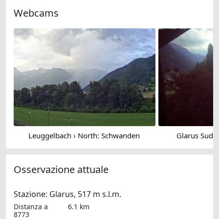
Webcams
Leuggelbach › North: Schwanden
Glarus Sud 
Osservazione attuale
Stazione: Glarus, 517 m s.l.m.
Distanza a
6.1 km
8773