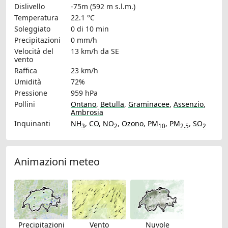
Dislivello
-75m (592 m s.l.m.)
Temperatura
22.1 °C
Soleggiato
0 di 10 min
Precipitazioni
0 mm/h
Velocità del
13 km/h
da SE
vento
Raffica
23 km/h
Umidità
72%
Pressione
959 hPa
Pollini
Ontano
,
Betulla
,
Graminacee
,
Assenzio
,
Ambrosia
Inquinanti
NH
,
CO
,
NO
,
Ozono
,
PM
,
PM
,
SO
3
2
10
2.5
2
Animazioni meteo
Precipitazioni
Vento
Nuvole