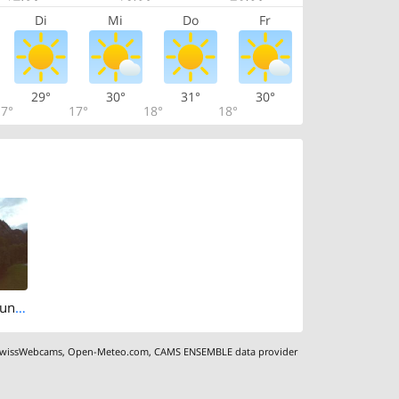
Di
Mi
Do
Fr
29°
30°
31°
30°
7°
17°
18°
18°
Glarus Sud: Brunnenberg
wissWebcams
,
Open-Meteo.com
,
CAMS ENSEMBLE data provider