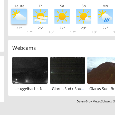
Heute
Fr
Sa
So
Mo
22°
25°
27°
29°
27°
17°
16°
17°
18°
1
Webcams
Leuggelbach › North: Schwanden
Glarus Sud › South: Schwanden
Daten © by
MeteoSchweiz
,
S