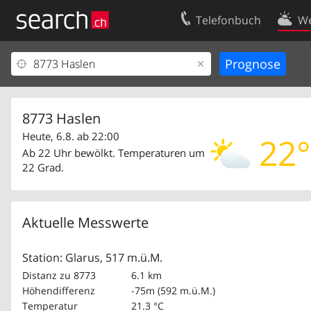
Telefonbuch
We
Ihr Eintrag
Kontakt
Kundencenter Geschäftskunden
Nutzungsbed
Impressum
Datenschutze
8773 Haslen
Heute, 6.8. ab 22:00
22°
Ab 22 Uhr bewölkt. Temperaturen um
22 Grad.
Aktuelle Messwerte
Station: Glarus, 517 m.ü.M.
Distanz zu 8773
6.1 km
Höhendifferenz
-75m (592 m.ü.M.)
Temperatur
21.3 °C