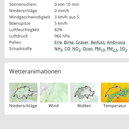
Sonnenschein
0 von 10 min
Niederschläge
0 mm/h
Windgeschwindigkeit
3 km/h
aus S
Böenspitze
5 km/h
Luftfeuchtigkeit
82%
Luftdruck
960 hPa
Pollen
Erle
,
Birke
,
Gräser
,
Beifuss
,
Ambrosia
Schadstoffe
NH
,
CO
,
NO
,
Ozon
,
PM
,
PM
,
SO
3
2
10
2.5
2
Wetteranimationen
Niederschläge
Wind
Wolken
Temperatur