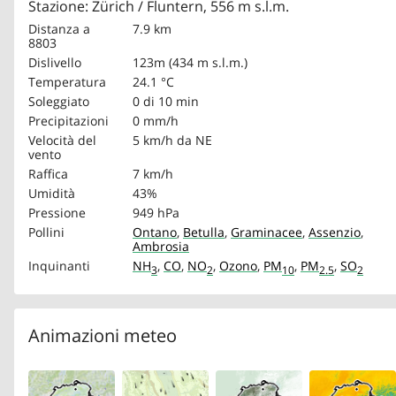
Stazione: Zürich / Fluntern, 556 m s.l.m.
Distanza a
7.9 km
8803
Dislivello
123m (434 m s.l.m.)
Temperatura
24.1 °C
Soleggiato
0 di 10 min
Precipitazioni
0 mm/h
Velocità del
5 km/h
da NE
vento
Raffica
7 km/h
Umidità
43%
Pressione
949 hPa
Pollini
Ontano
,
Betulla
,
Graminacee
,
Assenzio
,
Ambrosia
Inquinanti
NH
,
CO
,
NO
,
Ozono
,
PM
,
PM
,
SO
3
2
10
2.5
2
Animazioni meteo