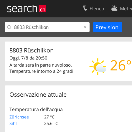
Elenco
Mete
Il vostro profolio
Contatti
Area clienti
Condizioni d’u
Informazioni Legali
Protezione dei
8803 Rüschlikon
Oggi, 7/8 da 20:50
26°
A tarda sera in parte nuvoloso.
Temperature intorno a 24 gradi.
Osservazione attuale
Temperatura dell'acqua
Zürichsee
27 °C
Sihl
25.6 °C