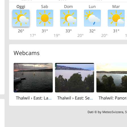
Oggi
Sab
Dom
Lun
Mar
26°
31°
33°
32°
31°
17°
19°
20°
20°
1
Webcams
Thalwil › East: Lake Zurich
Thalwil › East: Seestrasse 93 - Spline AG - Home Smart Home - Zürichsee - Lake Zurich
Dati © by
MeteoSvizzera
,
S