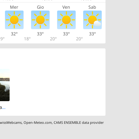
Mer
Gio
Ven
Sab
32°
33°
33°
33°
9°
18°
20°
20°
Thalwil: Panorama Webcam - Zürichsee
wissWebcams
,
Open-Meteo.com
,
CAMS ENSEMBLE data provider