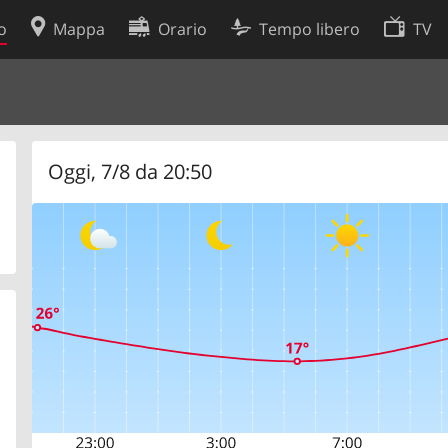
o
Mappa
Orario
Tempo libero
TV
Politica sui cookie
so
Preferenze cookie
 dati
Sviluppatori
Oggi, 7/8 da 20:50