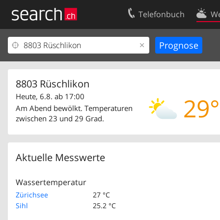
Telefonbuch
We
Ihr Eintrag
Kontakt
Kundencenter Geschäftskunden
Nutzungsbed
Impressum
Datenschutze
8803 Rüschlikon
Heute, 6.8. ab 17:00
29°
Am Abend bewölkt. Temperaturen
zwischen 23 und 29 Grad.
Aktuelle Messwerte
Wassertemperatur
Zürichsee
27 °C
Sihl
25.2 °C