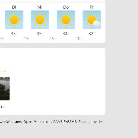
Di
Mi
Do
Fr
33°
33°
34°
32°
0°
19°
19°
20°
Thalwil: Panorama Webcam - Zürichsee
wissWebcams
,
Open-Meteo.com
,
CAMS ENSEMBLE data provider