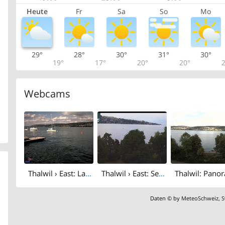
Heute
Fr
Sa
So
Mo
29°
28°
30°
31°
30°
19°
17°
20°
20°
2
Webcams
Thalwil › East: Lake Zurich
Thalwil › East: Seestrasse 93 - Spline AG - Home Smart Home - Zürichsee - Lake Zurich
Daten © by
MeteoSchweiz
,
S