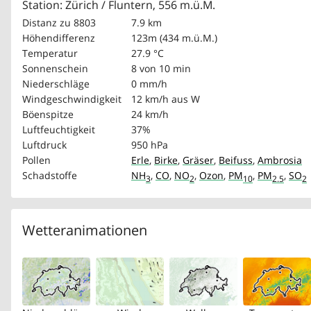
Station: Zürich / Fluntern, 556 m.ü.M.
Distanz zu 8803
7.9 km
Höhendifferenz
123m (434 m.ü.M.)
Temperatur
27.9 °C
Sonnenschein
8 von 10 min
Niederschläge
0 mm/h
Windgeschwindigkeit
12 km/h
aus W
Böenspitze
24 km/h
Luftfeuchtigkeit
37%
Luftdruck
950 hPa
Pollen
Erle
,
Birke
,
Gräser
,
Beifuss
,
Ambrosia
Schadstoffe
NH
,
CO
,
NO
,
Ozon
,
PM
,
PM
,
SO
3
2
10
2.5
2
Wetteranimationen