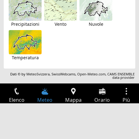
Precipitazioni
Vento
Nuvole
Temperatura
Dati © by
MeteoSvizzera
,
SwissWebcams
,
Open-Meteo.com
,
CAMS ENSEMBLE
data provider
Elenco
Meteo
Mappa
Orario
Più
Accesso
Servizi