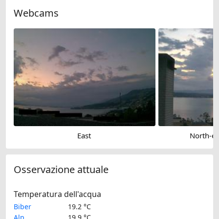
Webcams
East
North-ea
Osservazione attuale
Temperatura dell'acqua
Biber
19.2 °C
Alp
19.9 °C