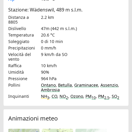
Stazione: Wädenswil, 489 m s.l.m.
Distanza a
2.2 km
8805
Dislivello
47m (442 m s.l.m.)
Temperatura
20.6 °C
Soleggiato
0 di 10 min
Precipitazioni
0 mm/h
Velocità del
9 km/h
da SO
vento
Raffica
10 km/h
Umidità
90%
Pressione
964 hPa
Pollini
Ontano
,
Betulla
,
Graminacee
,
Assenzio
,
Ambrosia
Inquinanti
NH
,
CO
,
NO
,
Ozono
,
PM
,
PM
,
SO
3
2
10
2.5
2
Animazioni meteo