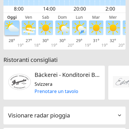
Oggi
Ven
Sab
Dom
Lun
Mar
Mer
G
28°
27°
30°
30°
29°
31°
32°
3
19°
18°
19°
20°
19°
19°
20°
Ristoranti consigliati
Bäckerei - Konditorei Baggenstoss
Svizzera
Prenotare un tavolo
Visionare radar pioggia