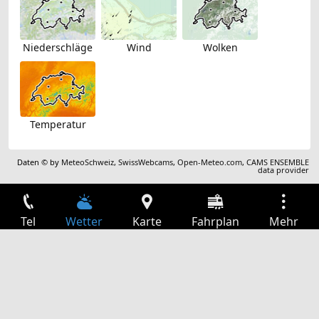
Niederschläge
Wind
Wolken
Temperatur
Daten © by
MeteoSchweiz
,
SwissWebcams
,
Open-Meteo.com
,
CAMS ENSEMBLE
data provider
Tel
Wetter
Karte
Fahrplan
Mehr
Anmelden
Dienste