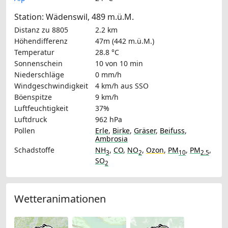
Station: Wädenswil, 489 m.ü.M.
Distanz zu 8805
2.2 km
Höhendifferenz
47m (442 m.ü.M.)
Temperatur
28.8 °C
Sonnenschein
10 von 10 min
Niederschläge
0 mm/h
Windgeschwindigkeit
4 km/h
aus SSO
Böenspitze
9 km/h
Luftfeuchtigkeit
37%
Luftdruck
962 hPa
Pollen
Erle
,
Birke
,
Gräser
,
Beifuss
,
Ambrosia
Schadstoffe
NH
,
CO
,
NO
,
Ozon
,
PM
,
PM
,
3
2
10
2.5
SO
2
Wetteranimationen