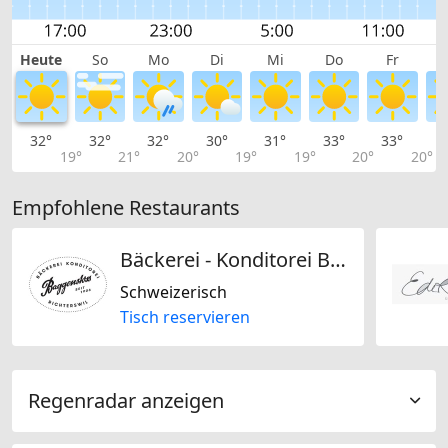
Heute
So
Mo
Di
Mi
Do
Fr
32°
32°
32°
30°
31°
33°
33°
3
19°
21°
20°
19°
19°
20°
20°
Empfohlene Restaurants
Bäckerei - Konditorei Baggenstoss
Schweizerisch
Tisch reservieren
Regenradar anzeigen