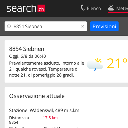
Elenco
Mete
Il vostro profolio
Contatti
Area clienti
Condizioni d’u
Informazioni Legali
Protezione dei
8854 Siebnen
Oggi, 6/8 da 06:40
21°
Prevalentemente asciutto, intorno alle
21 qualche rovesci. Temperature di
notte 21, di pomeriggio 28 gradi.
Osservazione attuale
Stazione: Wädenswil, 489 m s.l.m.
Distanza a
17.5 km
8854