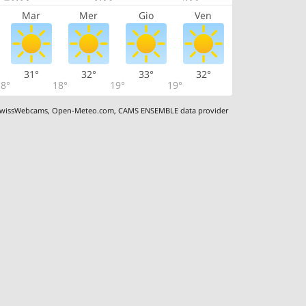
Mar
Mer
Gio
Ven
31°
32°
33°
32°
8°
18°
19°
19°
wissWebcams
,
Open-Meteo.com
,
CAMS ENSEMBLE data provider