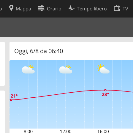
o
Mappa
Orario
Tempo libero
TV
Politica sui cookie
so
Preferenze cookie
 dati
Sviluppatori
Oggi, 6/8 da 06:40