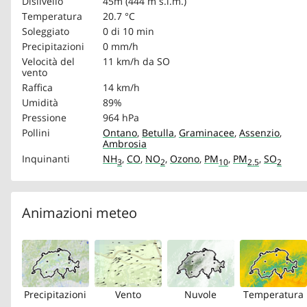
Dislivello
45m (444 m s.l.m.)
Temperatura
20.7 °C
Soleggiato
0 di 10 min
Precipitazioni
0 mm/h
Velocità del
11 km/h
da SO
vento
Raffica
14 km/h
Umidità
89%
Pressione
964 hPa
Pollini
Ontano
,
Betulla
,
Graminacee
,
Assenzio
,
Ambrosia
Inquinanti
NH
,
CO
,
NO
,
Ozono
,
PM
,
PM
,
SO
3
2
10
2.5
2
Animazioni meteo
Precipitazioni
Vento
Nuvole
Temperatura