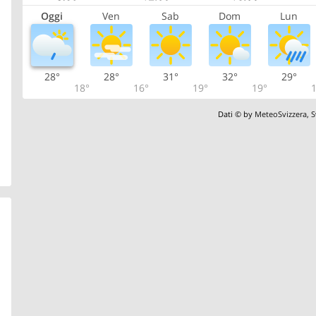
Oggi
Ven
Sab
Dom
Lun
28°
28°
31°
32°
29°
18°
16°
19°
19°
1
Dati © by
MeteoSvizzera
,
S