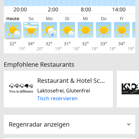
Heute
So
Mo
Di
Mi
Do
Fr
32°
34°
32°
31°
32°
33°
34°
3
19°
20°
19°
18°
18°
18°
19°
Empfohlene Restaurants
Restaurant & Hotel Schäfli
Laktosefrei, Glutenfrei
Tisch reservieren
Regenradar anzeigen