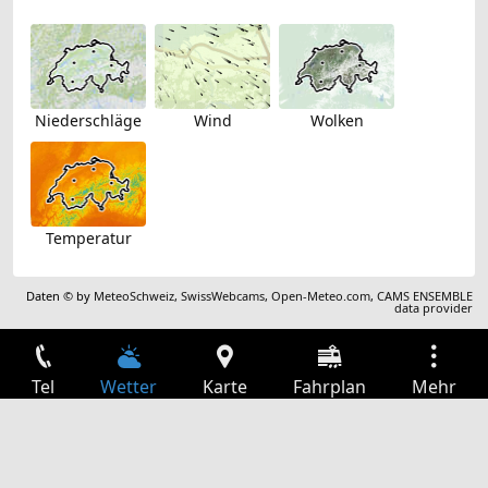
Niederschläge
Wind
Wolken
Temperatur
Daten © by
MeteoSchweiz
,
SwissWebcams
,
Open-Meteo.com
,
CAMS ENSEMBLE
data provider
Tel
Wetter
Karte
Fahrplan
Mehr
Anmelden