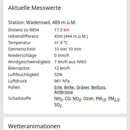
Aktuelle Messwerte
Station: Wädenswil, 489 m.ü.M.
Distanz zu 8854
17.5 km
Höhendifferenz
45m (444 m.ü.M.)
Temperatur
31.4 °C
Sonnenschein
10 von 10 min
Niederschläge
0 mm/h
Windgeschwindigkeit
7 km/h
aus NNO
Böenspitze
12 km/h
Luftfeuchtigkeit
32%
Luftdruck
961 hPa
Pollen
Erle
,
Birke
,
Gräser
,
Beifuss
,
Ambrosia
Schadstoffe
NH
,
CO
,
NO
,
Ozon
,
PM
,
PM
,
3
2
10
2.5
SO
2
Wetteranimationen