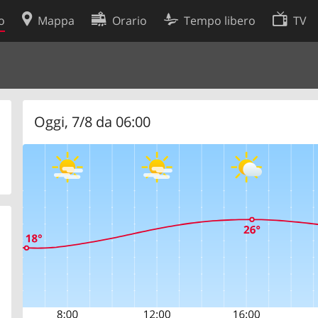
o
Mappa
Orario
Tempo libero
TV
Politica sui cookie
so
Preferenze cookie
 dati
Sviluppatori
Oggi, 7/8 da 06:00