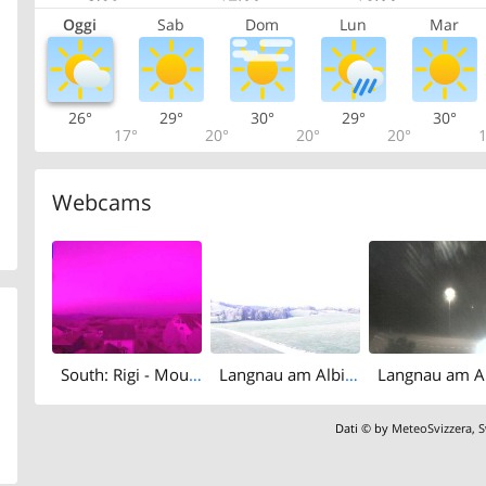
Oggi
Sab
Dom
Lun
Mar
26°
29°
30°
29°
30°
17°
20°
20°
20°
1
Webcams
South: Rigi - Mount Pilatus
Langnau am Albis › South-west: Naturfreundeweg 8 - Rigi - Mount Pilatus - Eiger - Mönch - Jungfrau
Dati © by
MeteoSvizzera
,
S