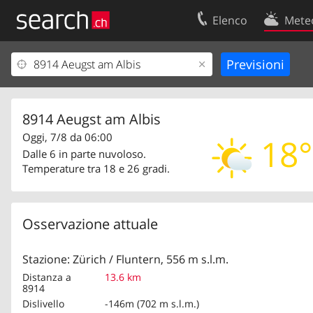
Elenco
Mete
Il vostro profolio
Contatti
Area clienti
Condizioni d’u
Informazioni Legali
Protezione dei
8914 Aeugst am Albis
Oggi, 7/8 da 06:00
18°
Dalle 6 in parte nuvoloso.
Temperature tra 18 e 26 gradi.
Osservazione attuale
Stazione: Zürich / Fluntern, 556 m s.l.m.
Distanza a
13.6 km
8914
Dislivello
-146m (702 m s.l.m.)