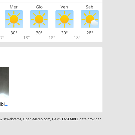
Mer
Gio
Ven
Sab
30°
30°
30°
28°
7°
18°
18°
18°
Langnau am Albis › South: Albis Pass - Schlittenhang mit Verpflegungsmöglichkeit - Albisstrasse
wissWebcams
,
Open-Meteo.com
,
CAMS ENSEMBLE data provider