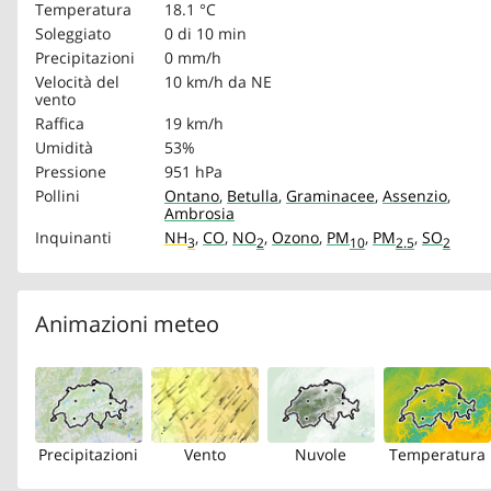
Temperatura
18.1 °C
Soleggiato
0 di 10 min
Precipitazioni
0 mm/h
Velocità del
10 km/h
da NE
vento
Raffica
19 km/h
Umidità
53%
Pressione
951 hPa
Pollini
Ontano
,
Betulla
,
Graminacee
,
Assenzio
,
Ambrosia
Inquinanti
NH
,
CO
,
NO
,
Ozono
,
PM
,
PM
,
SO
3
2
10
2.5
2
Animazioni meteo
Precipitazioni
Vento
Nuvole
Temperatura