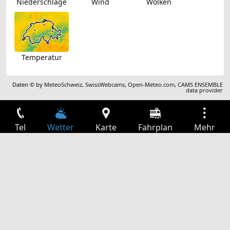
Niederschläge
Wind
Wolken
Temperatur
Daten © by
MeteoSchweiz
,
SwissWebcams
,
Open-Meteo.com
,
CAMS ENSEMBLE
data provider
Tel
Wetter
Karte
Fahrplan
Mehr
Anmelden
Dienste
Abfahrtstabelle
Freizeit