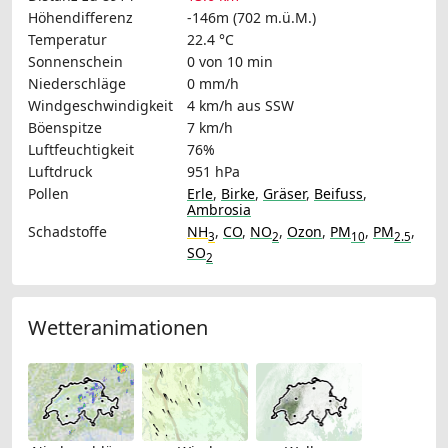
Höhendifferenz
-146m (702 m.ü.M.)
Temperatur
22.4 °C
Sonnenschein
0 von 10 min
Niederschläge
0 mm/h
Windgeschwindigkeit
4 km/h
aus SSW
Böenspitze
7 km/h
Luftfeuchtigkeit
76%
Luftdruck
951 hPa
Pollen
Erle
,
Birke
,
Gräser
,
Beifuss
,
Ambrosia
Schadstoffe
NH
,
CO
,
NO
,
Ozon
,
PM
,
PM
,
3
2
10
2.5
SO
2
Wetteranimationen