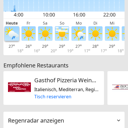
Heute
Fr
Sa
So
Mo
Di
Mi
27°
26°
29°
29°
27°
28°
29°
3
18°
16°
20°
19°
17°
17°
18°
Empfohlene Restaurants
Gasthof Pizzeria Weingarten
Italienisch, Mediterran, Regional, Schweizerisch, Saisonal, Laktosefrei, Glutenfrei
Tisch reservieren
Regenradar anzeigen