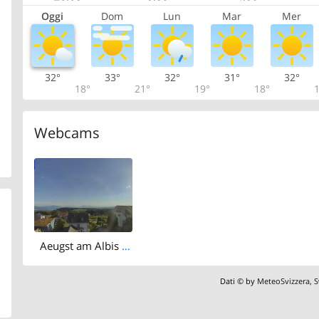
Oggi
Dom
Lun
Mar
Mer
32°
33°
32°
31°
32°
18°
21°
19°
18°
1
Webcams
Aeugst am Albis › South: Rigi - Mount Pilatus
Dati © by
MeteoSvizzera
,
S