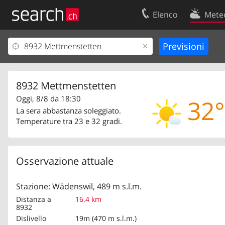
Elenco
Mete
Il vostro profolio
Contatti
Area clienti
Condizioni d’u
Informazioni Legali
Protezione dei
8932 Mettmenstetten
Oggi, 8/8 da 18:30
32°
La sera abbastanza soleggiato.
Temperature tra 23 e 32 gradi.
Osservazione attuale
Stazione: Wädenswil, 489 m s.l.m.
Distanza a
16.4 km
8932
Dislivello
19m (470 m s.l.m.)