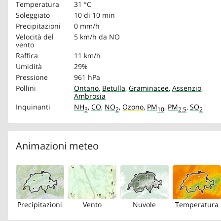
Temperatura
31 °C
Soleggiato
10 di 10 min
Precipitazioni
0 mm/h
Velocità del
5 km/h
da NO
vento
Raffica
11 km/h
Umidità
29%
Pressione
961 hPa
Pollini
Ontano
,
Betulla
,
Graminacee
,
Assenzio
,
Ambrosia
Inquinanti
NH
,
CO
,
NO
,
Ozono
,
PM
,
PM
,
SO
3
2
10
2.5
2
Animazioni meteo
Precipitazioni
Vento
Nuvole
Temperatura