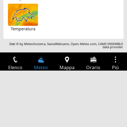
Temperatura
Dati © by
MeteoSvizzera
,
SwissWebcams
,
Open-Meteo.com
,
CAMS ENSEMBLE
data provider
Elenco
Meteo
Mappa
Orario
Più
Accesso
Servizi
Tabella partenze
Tempo libero