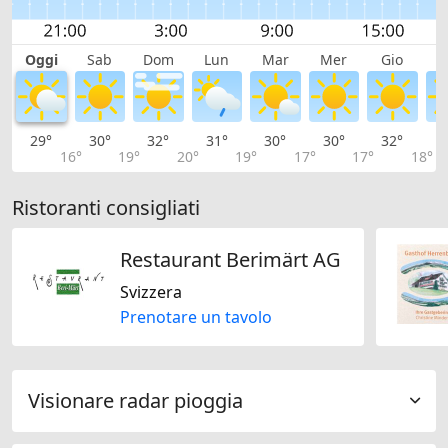
Oggi
Sab
Dom
Lun
Mar
Mer
Gio
V
29°
30°
32°
31°
30°
30°
32°
3
16°
19°
20°
19°
17°
17°
18°
Ristoranti consigliati
Restaurant Berimärt AG
Svizzera
Prenotare un tavolo
Visionare radar pioggia