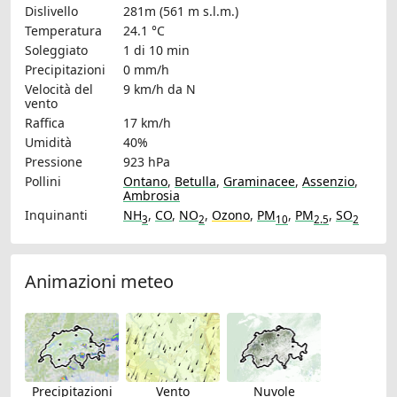
Dislivello
281m (561 m s.l.m.)
Temperatura
24.1 °C
Soleggiato
1 di 10 min
Precipitazioni
0 mm/h
Velocità del
9 km/h
da N
vento
Raffica
17 km/h
Umidità
40%
Pressione
923 hPa
Pollini
Ontano
,
Betulla
,
Graminacee
,
Assenzio
,
Ambrosia
Inquinanti
NH
,
CO
,
NO
,
Ozono
,
PM
,
PM
,
SO
3
2
10
2.5
2
Animazioni meteo
Precipitazioni
Vento
Nuvole