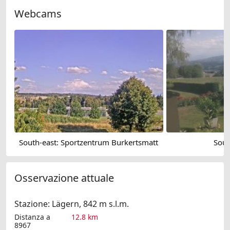
Webcams
South-east: Sportzentrum Burkertsmatt
Sout
Osservazione attuale
Stazione: Lägern, 842 m s.l.m.
Distanza a
12.8 km
8967