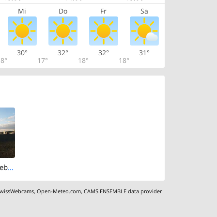
Mi
Do
Fr
Sa
30°
32°
32°
31°
8°
17°
18°
18°
Bellikon: Sunneberg: Rehaklinik Bellikon
wissWebcams
,
Open-Meteo.com
,
CAMS ENSEMBLE data provider