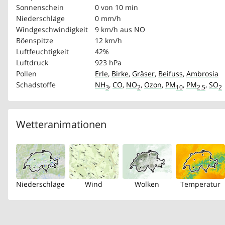
Sonnenschein
0 von 10 min
Niederschläge
0 mm/h
Windgeschwindigkeit
9 km/h
aus NO
Böenspitze
12 km/h
Luftfeuchtigkeit
42%
Luftdruck
923 hPa
Pollen
Erle
,
Birke
,
Gräser
,
Beifuss
,
Ambrosia
Schadstoffe
NH
,
CO
,
NO
,
Ozon
,
PM
,
PM
,
SO
3
2
10
2.5
2
Wetteranimationen
Niederschläge
Wind
Wolken
Temperatur