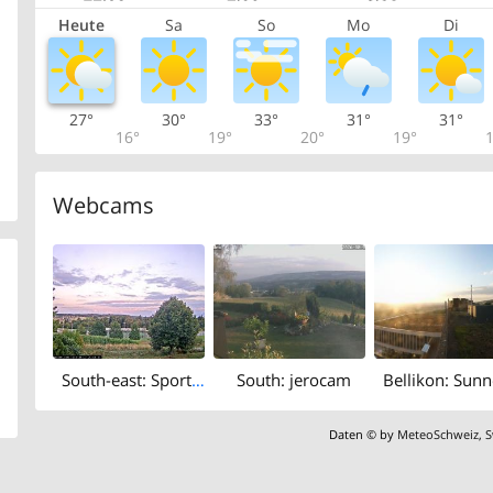
Heute
Sa
So
Mo
Di
27°
30°
33°
31°
31°
16°
19°
20°
19°
1
Webcams
South-east: Sportzentrum Burkertsmatt
South: jerocam
Daten © by
MeteoSchweiz
,
S