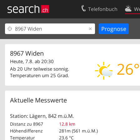
Telefonbuch
We
Ihr Eintrag
Kontakt
Kundencenter Geschäftskunden
Nutzungsbed
Impressum
Datenschutze
8967 Widen
Heute, 7.8. ab 20:30
26°
Ab 20 Uhr teilweise sonnig.
Temperaturen um 25 Grad.
Aktuelle Messwerte
Station: Lägern, 842 m.ü.M.
Distanz zu 8967
12.8 km
Höhendifferenz
281m (561 m.ü.M.)
Temperatur
23.6 °C