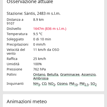
Osservazione attuale
Stazione: Säntis, 2483 m s.l.m.
Distanza a
8.9 km
9107
Dislivello
1647m (836 m s.l.m.)
Temperatura
9.5 °C
Soleggiato
0 di 10 min
Precipitazioni
0 mm/h
Velocità del
11 km/h
da OSO
vento
Raffica
25 km/h
Umidità
100%
Pressione
762 hPa
Pollini
Ontano
,
Betulla
,
Graminacee
,
Assenzio
,
Ambrosia
Inquinanti
NH
,
CO
,
NO
,
Ozono
,
PM
,
PM
,
SO
3
2
10
2.5
2
Animazioni meteo