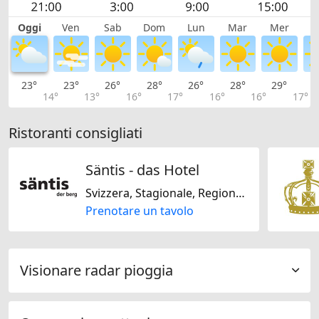
Oggi
Ven
Sab
Dom
Lun
Mar
Mer
G
23°
23°
26°
28°
26°
28°
29°
2
14°
13°
16°
17°
16°
16°
17°
Ristoranti consigliati
Säntis - das Hotel
Svizzera, Stagionale, Regionale
Prenotare un tavolo
Visionare radar pioggia