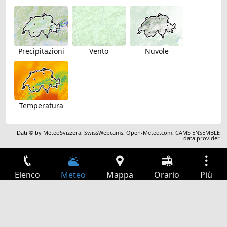
Precipitazioni
Vento
Nuvole
Temperatura
Dati © by
MeteoSvizzera
,
SwissWebcams
,
Open-Meteo.com
,
CAMS ENSEMBLE
data provider
Elenco
Meteo
Mappa
Orario
Più
Accesso
Servizi