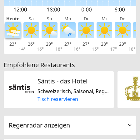
Heute
Sa
So
Mo
Di
Mi
Do
23°
26°
29°
27°
27°
28°
29°
2
14°
16°
18°
16°
15°
17°
18°
Empfohlene Restaurants
Säntis - das Hotel
Schweizerisch, Saisonal, Regional
Tisch reservieren
Regenradar anzeigen