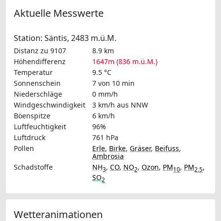
Aktuelle Messwerte
Station: Säntis, 2483 m.ü.M.
Distanz zu 9107
8.9 km
Höhendifferenz
1647m (836 m.ü.M.)
Temperatur
9.5 °C
Sonnenschein
7 von 10 min
Niederschläge
0 mm/h
Windgeschwindigkeit
3 km/h
aus NNW
Böenspitze
6 km/h
Luftfeuchtigkeit
96%
Luftdruck
761 hPa
Pollen
Erle
,
Birke
,
Gräser
,
Beifuss
,
Ambrosia
Schadstoffe
NH
,
CO
,
NO
,
Ozon
,
PM
,
PM
,
3
2
10
2.5
SO
2
Wetteranimationen