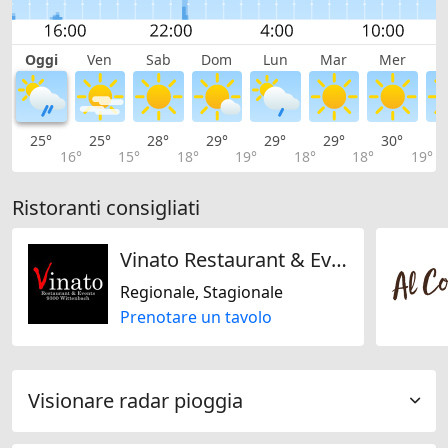
Oggi
Ven
Sab
Dom
Lun
Mar
Mer
G
25°
25°
28°
29°
29°
29°
30°
3
16°
15°
18°
19°
18°
18°
19°
Ristoranti consigliati
Vinato Restaurant & Events
Regionale, Stagionale
Prenotare un tavolo
Visionare radar pioggia