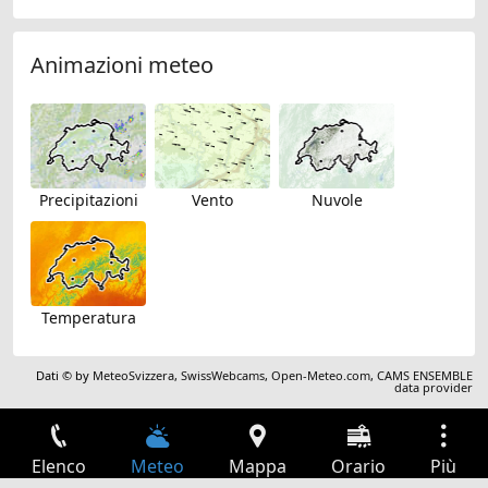
Animazioni meteo
Precipitazioni
Vento
Nuvole
Temperatura
Dati © by
MeteoSvizzera
,
SwissWebcams
,
Open-Meteo.com
,
CAMS ENSEMBLE
data provider
Elenco
Meteo
Mappa
Orario
Più