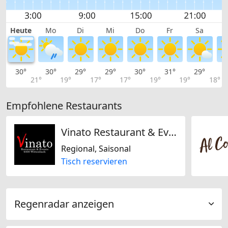
Heute
Mo
Di
Mi
Do
Fr
Sa
30°
30°
29°
29°
30°
31°
29°
2
21°
19°
17°
17°
19°
19°
18°
Empfohlene Restaurants
Vinato Restaurant & Events
Regional, Saisonal
Tisch reservieren
Regenradar anzeigen