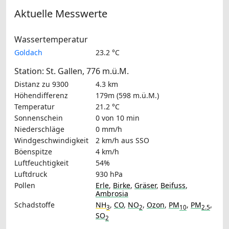
Aktuelle Messwerte
Wassertemperatur
Goldach
23.2 °C
Station: St. Gallen, 776 m.ü.M.
Distanz zu 9300
4.3 km
Höhendifferenz
179m (598 m.ü.M.)
Temperatur
21.2 °C
Sonnenschein
0 von 10 min
Niederschläge
0 mm/h
Windgeschwindigkeit
2 km/h
aus SSO
Böenspitze
4 km/h
Luftfeuchtigkeit
54%
Luftdruck
930 hPa
Pollen
Erle
,
Birke
,
Gräser
,
Beifuss
,
Ambrosia
Schadstoffe
NH
,
CO
,
NO
,
Ozon
,
PM
,
PM
,
3
2
10
2.5
SO
2