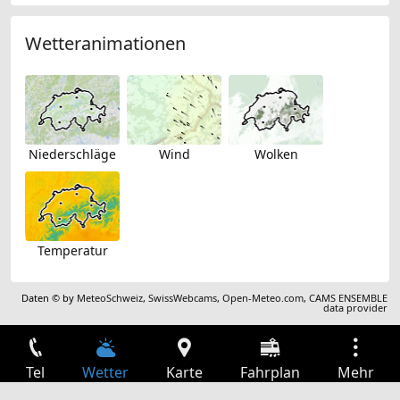
Wetteranimationen
Niederschläge
Wind
Wolken
Temperatur
Daten © by
MeteoSchweiz
,
SwissWebcams
,
Open-Meteo.com
,
CAMS ENSEMBLE
data provider
Tel
Wetter
Karte
Fahrplan
Mehr