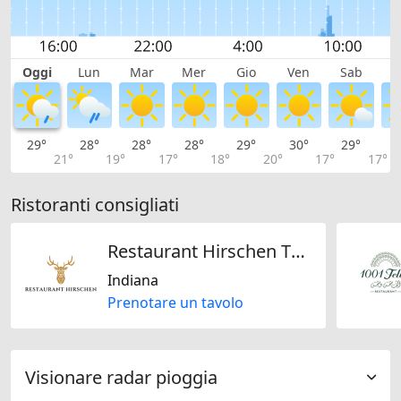
Oggi
Lun
Mar
Mer
Gio
Ven
Sab
D
29°
28°
28°
28°
29°
30°
29°
2
21°
19°
17°
18°
20°
17°
17°
Ristoranti consigliati
Restaurant Hirschen Thal
Indiana
Prenotare un tavolo
Visionare radar pioggia