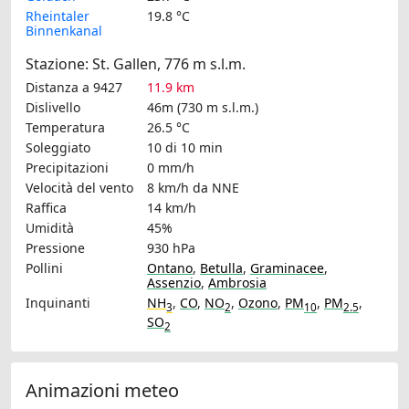
Rheintaler
19.8 °C
Binnenkanal
Stazione: St. Gallen, 776 m s.l.m.
Distanza a 9427
11.9 km
Dislivello
46m (730 m s.l.m.)
Temperatura
26.5 °C
Soleggiato
10 di 10 min
Precipitazioni
0 mm/h
Velocità del vento
8 km/h
da NNE
Raffica
14 km/h
Umidità
45%
Pressione
930 hPa
Pollini
Ontano
,
Betulla
,
Graminacee
,
Assenzio
,
Ambrosia
Inquinanti
NH
,
CO
,
NO
,
Ozono
,
PM
,
PM
,
3
2
10
2.5
SO
2
Animazioni meteo