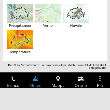
Precipitazioni
Vento
Nuvole
Temperatura
Dati © by
MeteoSvizzera
,
SwissWebcams
,
Open-Meteo.com
,
CAMS ENSEMBLE
data provider
Elenco
Meteo
Mappa
Orario
Più
Accesso
Servizi