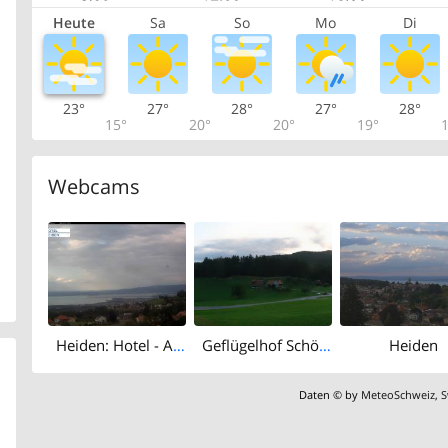
Heute
Sa
So
Mo
Di
23°
27°
28°
27°
28°
15°
20°
20°
19°
1
Webcams
Heiden: Hotel - AR mit Blick über den Bodensee
Geflügelhof Schönenbühl
Heiden
Daten © by
MeteoSchweiz
,
S