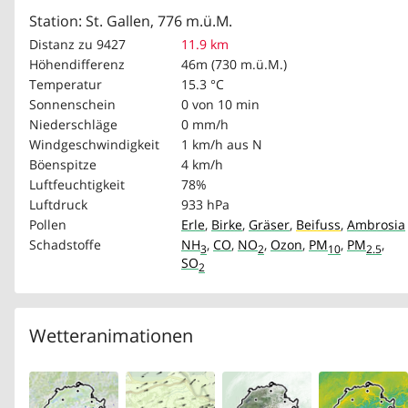
Station: St. Gallen, 776 m.ü.M.
Distanz zu 9427
11.9 km
Höhendifferenz
46m (730 m.ü.M.)
Temperatur
15.3 °C
Sonnenschein
0 von 10 min
Niederschläge
0 mm/h
Windgeschwindigkeit
1 km/h
aus N
Böenspitze
4 km/h
Luftfeuchtigkeit
78%
Luftdruck
933 hPa
Pollen
Erle
,
Birke
,
Gräser
,
Beifuss
,
Ambrosia
Schadstoffe
NH
,
CO
,
NO
,
Ozon
,
PM
,
PM
,
3
2
10
2.5
SO
2
Wetteranimationen