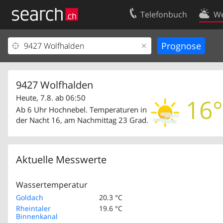
Telefonbuch
We
Ihr Eintrag
Kontakt
Kundencenter Geschäftskunden
Nutzungsbed
Impressum
Datenschutze
9427 Wolfhalden
Heute, 7.8. ab 06:50
16°
Ab 6 Uhr Hochnebel. Temperaturen in
der Nacht 16, am Nachmittag 23 Grad.
Aktuelle Messwerte
Wassertemperatur
Goldach
20.3 °C
Rheintaler
19.6 °C
Binnenkanal