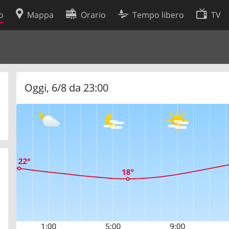
o
Mappa
Orario
Tempo libero
TV
Politica sui cookie
so
Preferenze cookie
 dati
Sviluppatori
Oggi, 6/8 da 23:00