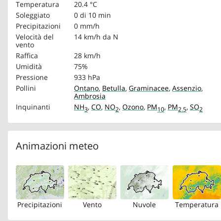
Temperatura
20.4 °C
Soleggiato
0 di 10 min
Precipitazioni
0 mm/h
Velocità del
14 km/h
da N
vento
Raffica
28 km/h
Umidità
75%
Pressione
933 hPa
Pollini
Ontano
,
Betulla
,
Graminacee
,
Assenzio
,
Ambrosia
Inquinanti
NH
,
CO
,
NO
,
Ozono
,
PM
,
PM
,
SO
3
2
10
2.5
2
Animazioni meteo
Precipitazioni
Vento
Nuvole
Temperatura