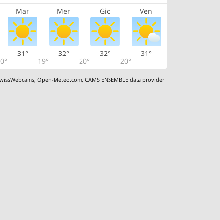
Mar
Mer
Gio
Ven
31°
32°
32°
31°
0°
19°
20°
20°
wissWebcams
,
Open-Meteo.com
,
CAMS ENSEMBLE data provider