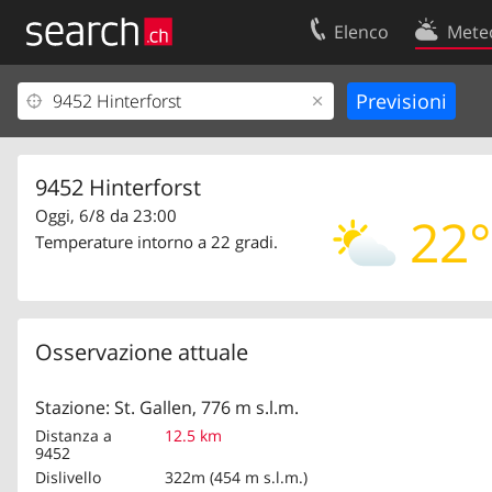
Elenco
Mete
Il vostro profolio
Contatti
Area clienti
Condizioni d’u
Informazioni Legali
Protezione dei
9452 Hinterforst
Oggi, 6/8 da 23:00
22°
Temperature intorno a 22 gradi.
Osservazione attuale
Stazione: St. Gallen, 776 m s.l.m.
Distanza a
12.5 km
9452
Dislivello
322m (454 m s.l.m.)