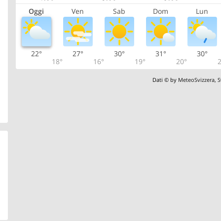
Oggi
Ven
Sab
Dom
Lun
22°
27°
30°
31°
30°
18°
16°
19°
20°
2
Dati © by
MeteoSvizzera
,
S