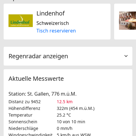
Lindenhof
Schweizerisch
Tisch reservieren
Regenradar anzeigen
Aktuelle Messwerte
Station: St. Gallen, 776 m.ü.M.
Distanz zu 9452
12.5 km
Höhendifferenz
322m (454 m.ü.M.)
Temperatur
25.2 °C
Sonnenschein
10 von 10 min
Niederschläge
0 mm/h
Windgeschwindigkeit
5 km/h
aus WSW