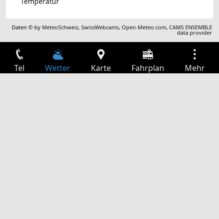
Temperatur
Daten © by
MeteoSchweiz
,
SwissWebcams
,
Open-Meteo.com
,
CAMS ENSEMBLE
data provider
Tel
Wetter
Karte
Fahrplan
Mehr
Anmelden
Dienste
Abfahrtstabelle
Freizeit
TV-Programm
Kinoprogramm