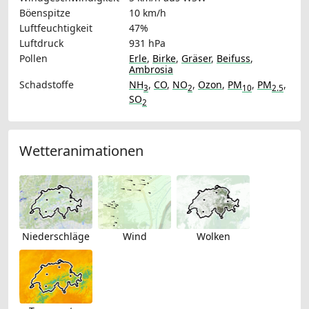
Böenspitze
10 km/h
Luftfeuchtigkeit
47%
Luftdruck
931 hPa
Pollen
Erle
,
Birke
,
Gräser
,
Beifuss
,
Ambrosia
Schadstoffe
NH
,
CO
,
NO
,
Ozon
,
PM
,
PM
,
3
2
10
2.5
SO
2
Wetteranimationen
Niederschläge
Wind
Wolken