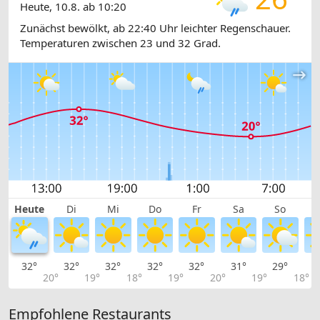
Heute, 10.8. ab 10:20
Zunächst bewölkt, ab 22:40 Uhr leichter Regenschauer.
Temperaturen zwischen 23 und 32 Grad.
Heute
Di
Mi
Do
Fr
Sa
So
32°
32°
32°
32°
32°
31°
29°
2
20°
19°
18°
19°
20°
19°
18°
Empfohlene Restaurants