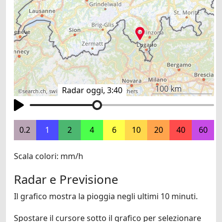
100 km
Radar oggi, 3:40
©
search.ch
,
swisstopo
,
OpenStreetMap
,
others
0.2
1
2
4
6
10
20
40
60
Scala colori: mm/h
Radar e Previsione
Il grafico mostra la pioggia negli ultimi 10 minuti.
Spostare il cursore sotto il grafico per selezionare