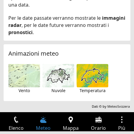
una data.
Per le date passate verranno mostrate le
immagini
radar
, per le date future verranno mostrati i
pronostici
.
Animazioni meteo
Vento
Nuvole
Temperatura
Dati © by
MeteoSvizzera
Elenco
Meteo
Mappa
Orario
Più