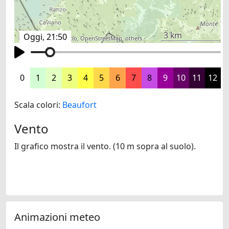
3 km
Oggi, 21:50
©
search.ch
,
swisstopo
,
OpenStreetMap
,
others
0
1
2
3
4
5
6
7
8
9
10
11
12
Scala colori:
Beaufort
Vento
Il grafico mostra il vento. (10 m sopra al suolo).
Animazioni meteo