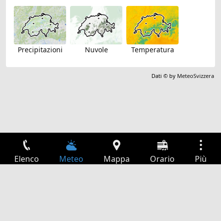
Precipitazioni
Nuvole
Temperatura
Dati © by
MeteoSvizzera
Elenco
Meteo
Mappa
Orario
Più
Accesso
Servizi