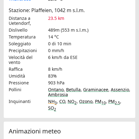
Stazione: Plaffeien, 1042 m s.l.m.
Distanza a
23.5 km
Uetendorf,
Dislivello
489m (553 m s.l.m.)
Temperatura
14 °C
Soleggiato
0 di 10 min
Precipitazioni
0 mm/h
Velocità del
6 km/h
da ESE
vento
Raffica
8 km/h
Umidità
83%
Pressione
903 hPa
Pollini
Ontano
,
Betulla
,
Graminacee
,
Assenzio
,
Ambrosia
Inquinanti
NH
,
CO
,
NO
,
Ozono
,
PM
,
PM
,
3
2
10
2.5
SO
2
Animazioni meteo