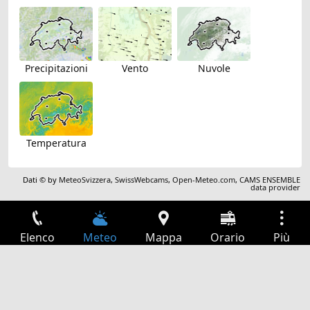
Precipitazioni
Vento
Nuvole
Temperatura
Dati © by
MeteoSvizzera
,
SwissWebcams
,
Open-Meteo.com
,
CAMS ENSEMBLE
data provider
Elenco
Meteo
Mappa
Orario
Più
Accesso
Servizi