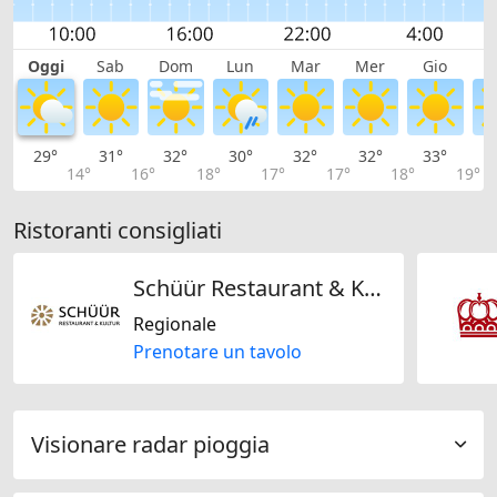
Oggi
Sab
Dom
Lun
Mar
Mer
Gio
V
29°
31°
32°
30°
32°
32°
33°
3
14°
16°
18°
17°
17°
18°
19°
Ristoranti consigliati
Schüür Restaurant & Kultur
Regionale
Prenotare un tavolo
Visionare radar pioggia