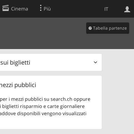
Cinema
Più
IT
Tabella partenze
Ricerca Web
Applicazione
ui biglietti
 mezzi pubblici
o per i mezzi pubblici su search.ch oppure
 biglietti risparmio e carte giornaliere
addove disponibili vengono visualizzati