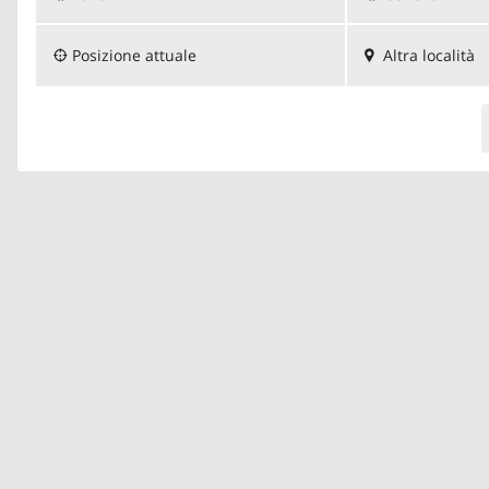
Posizione attuale
Altra località