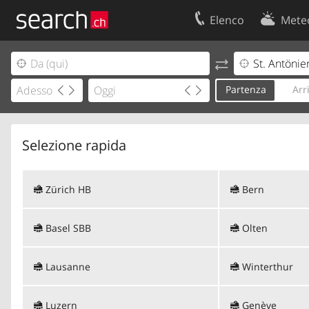
Elenco
Mete
Il vostro profolio
Contatti
Area clienti
Condizioni d’u
Partenza
Arr
Informazioni Legali
Protezione dei
Selezione rapida
Zürich HB
Bern
Basel SBB
Olten
Lausanne
Winterthur
Luzern
Genève