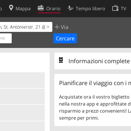
o
Mappa
Orario
Tempo libero
TV
Via
Politica sui cookie
so
Preferenze cookie
ivo
 dati
Sviluppatori
Informazioni complete s
Pianificare il viaggio con i
Acquistate ora il vostro bigliett
nella nostra app e approfittate di
risparmio a prezzi convenienti! L
sempre per primi.