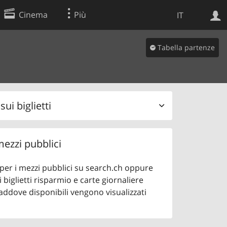
Cinema
Più
IT
Tabella partenze
Ricerca Web
Applicazione
ui biglietti
 mezzi pubblici
o per i mezzi pubblici su search.ch oppure
 biglietti risparmio e carte giornaliere
addove disponibili vengono visualizzati