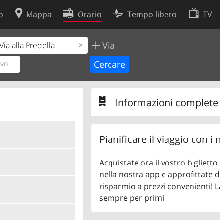
o
Mappa
Orario
Tempo libero
TV
Via
Politica sui cookie
so
Preferenze cookie
ivo
 dati
Sviluppatori
Informazioni complete s
Pianificare il viaggio con i
Acquistate ora il vostro bigliett
nella nostra app e approfittate di
risparmio a prezzi convenienti! L
sempre per primi.