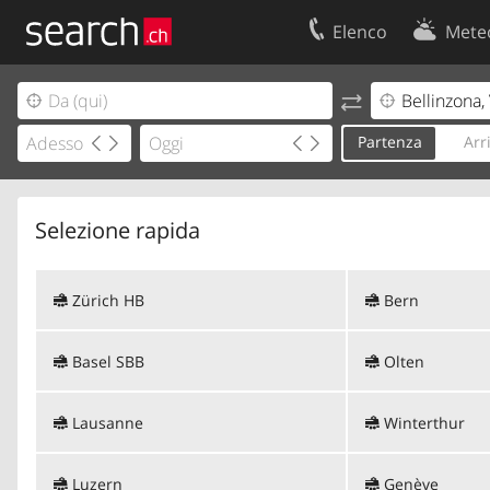
Elenco
Mete
Il vostro profolio
Contatti
Area clienti
Condizioni d’u
Partenza
Arr
Informazioni Legali
Protezione dei
Selezione rapida
Zürich HB
Bern
Basel SBB
Olten
Lausanne
Winterthur
Luzern
Genève