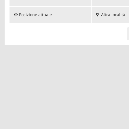
Posizione attuale
Altra località