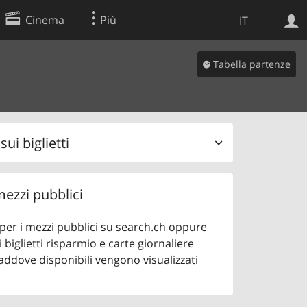
Cinema
Più
IT
Tabella partenze
Ricerca Web
Applicazione
ui biglietti
 mezzi pubblici
o per i mezzi pubblici su search.ch oppure
 biglietti risparmio e carte giornaliere
addove disponibili vengono visualizzati