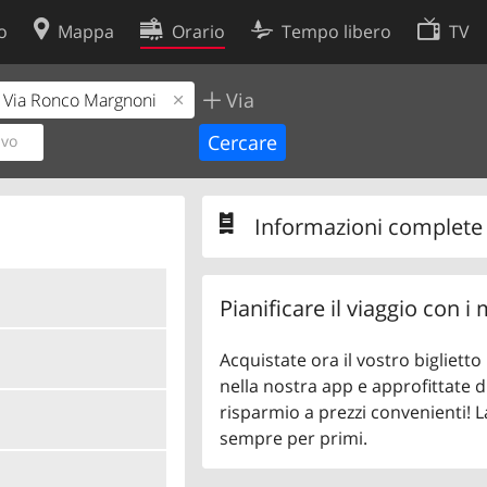
o
Mappa
Orario
Tempo libero
TV
Via
Politica sui cookie
so
Preferenze cookie
ivo
 dati
Sviluppatori
Informazioni complete s
Pianificare il viaggio con i
Acquistate ora il vostro bigliett
nella nostra app e approfittate di
risparmio a prezzi convenienti! L
sempre per primi.