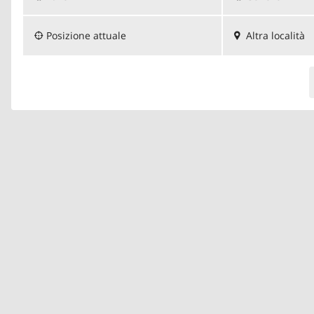
Posizione attuale
Altra località