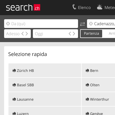
Elenco
Mete
Il vostro profolio
Contatti
Area clienti
Condizioni d’u
Partenza
Arr
Informazioni Legali
Protezione dei
Selezione rapida
Zürich HB
Bern
Basel SBB
Olten
Lausanne
Winterthur
Luzern
Genève