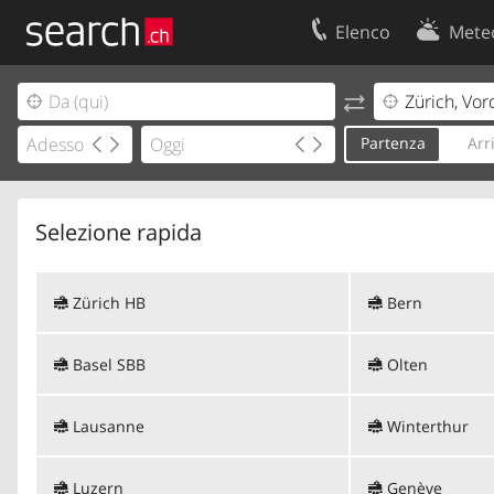
Elenco
Mete
Il vostro profolio
Contatti
Area clienti
Condizioni d’u
Partenza
Arr
Informazioni Legali
Protezione dei
Selezione rapida
Zürich HB
Bern
Basel SBB
Olten
Lausanne
Winterthur
Luzern
Genève