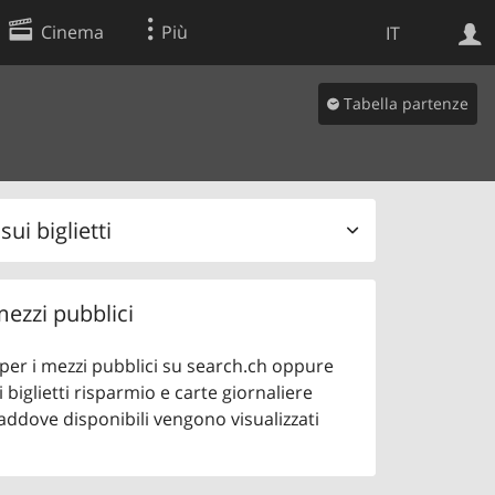
Cinema
Più
IT
Tabella partenze
Ricerca Web
Applicazione
ui biglietti
 mezzi pubblici
o per i mezzi pubblici su search.ch oppure
 biglietti risparmio e carte giornaliere
addove disponibili vengono visualizzati