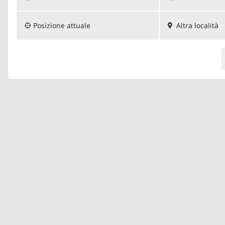
Posizione attuale
Altra località