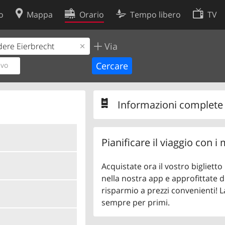
o
Mappa
Orario
Tempo libero
TV
Via
Politica sui cookie
so
Preferenze cookie
ivo
 dati
Sviluppatori
Informazioni complete s
Pianificare il viaggio con i
Acquistate ora il vostro bigliett
nella nostra app e approfittate di
risparmio a prezzi convenienti! L
sempre per primi.