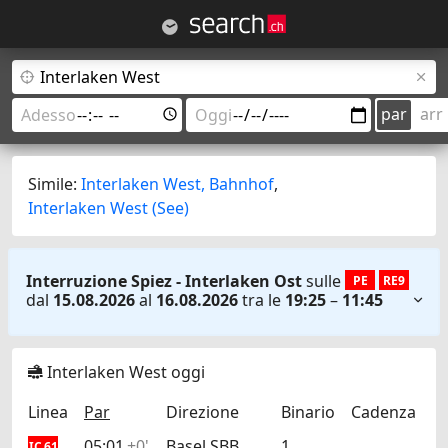
par
arr
Simile:
Interlaken West, Bahnhof
,
Interlaken West (See)
Interruzione Spiez - Interlaken Ost
sulle
PE
RE9
dal
15.08.2026
al
16.08.2026
tra le
19:25
–
11:45
Interlaken West oggi
Linea
Par
Direzione
Binario
Cadenza
05:01
+0'
Basel SBB
1
IC 61