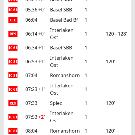
05:36
+0'
Basel SBB
1
IC 61
06:04
Basel Bad Bf
1
ICE
Interlaken
06:14
+0'
1
120 - 128'
RE9
Ost
06:34
+1'
Basel SBB
1
IC 61
Interlaken
06:53
+1'
1
120'
IC 81
Ost
07:04
Romanshorn
1
IC 81
Interlaken
07:23
+1'
1
IC 61
Ost
07:33
Spiez
1
120'
RE9
Interlaken
07:53
+2'
1
IC 61
Ost
08:04
Romanshorn
1
120'
IC 81