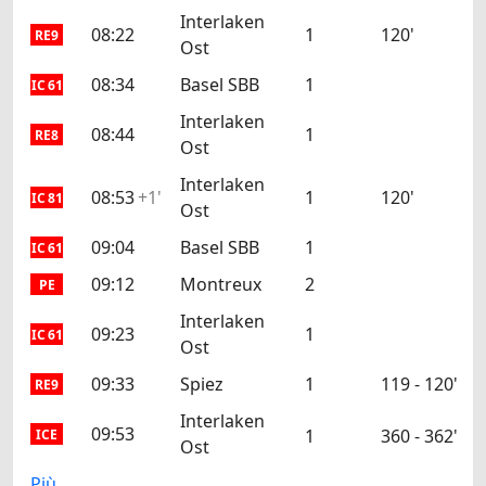
Interlaken
08:22
1
120'
RE9
Ost
08:34
Basel SBB
1
IC 61
Interlaken
08:44
1
RE8
Ost
Interlaken
08:53
+1'
1
120'
IC 81
Ost
09:04
Basel SBB
1
IC 61
09:12
Montreux
2
PE
Interlaken
09:23
1
IC 61
Ost
09:33
Spiez
1
119 - 120'
RE9
Interlaken
09:53
1
360 - 362'
ICE
Ost
Più