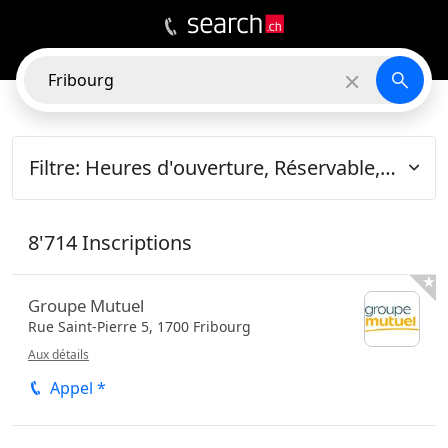
9'767
INSCRIPTIONS
Près de moi
Filtre:
Heures d'ouverture, Réservable, Évaluation minimale, Type d'entrée
8'714 Inscriptions

Groupe Mutuel
Rue Saint-Pierre 5,
1700
Fribourg
Aux détails
Appel *