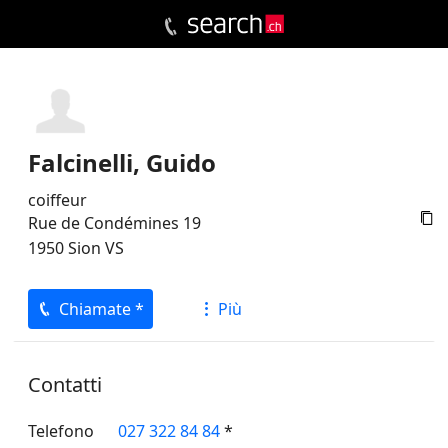
Falcinelli, Guido
coiffeur

Rue de Condémines 19
1950
Sion
VS
Chiamate *
Più
Contatti
Telefono
027 322 84 84
*