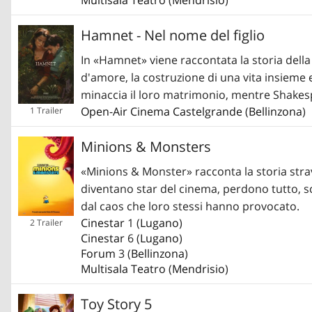
Hamnet - Nel nome del figlio
In «Hamnet» viene raccontata la storia della 
d'amore, la costruzione di una vita insieme e
minaccia il loro matrimonio, mentre Shakesp
Open-Air Cinema Castelgrande
(
Bellinzona
)
1 Trailer
Minions & Monsters
«Minions & Monster» racconta la storia str
diventano star del cinema, perdono tutto, s
dal caos che loro stessi hanno provocato.
Cinestar
1 (
Lugano
)
2 Trailer
Cinestar
6 (
Lugano
)
Forum
3 (
Bellinzona
)
Multisala Teatro
(
Mendrisio
)
Toy Story 5