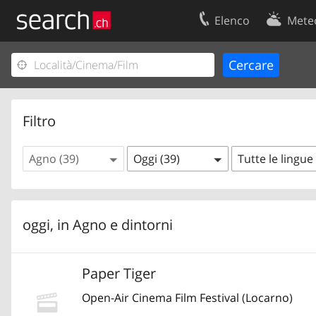
Elenco
Mete
Il vostro profolio
Contatti
Area clienti
Condizioni d’u
Informazioni Legali
Protezione dei
Filtro
Agno (39)
Oggi (39)
Tutte le lingue
oggi, in
Agno
e dintorni
Paper Tiger
Open-Air Cinema Film Festival
(
Locarno
)