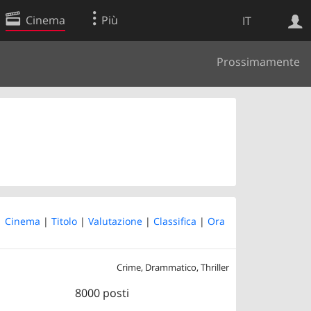
Cinema
Più
IT
Prossimamente
Ricerca Web
Applicazione
 |
Cinema
|
Titolo
|
Valutazione
|
Classifica
|
Ora
Crime, Drammatico, Thriller
8000 posti