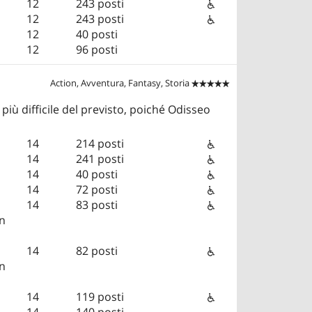
12
243 posti
12
243 posti
12
40 posti
12
96 posti
Action, Avventura, Fantasy, Storia


 più difficile del previsto, poiché Odisseo
14
214 posti
14
241 posti
14
40 posti
14
72 posti
14
83 posti
in
14
82 posti
in
14
119 posti
14
140 posti