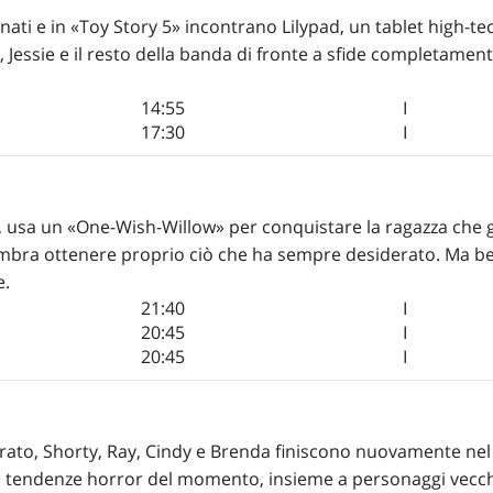
nati e in «Toy Story 5» incontrano Lilypad, un tablet high-tec
Jessie e il resto della banda di fronte a sfide completamente
14:55
I
17:30
I
o, usa un «One-Wish-Willow» per conquistare la ragazza che 
sembra ottenere proprio ciò che ha sempre desiderato. Ma be
e.
21:40
I
20:45
I
20:45
I
erato, Shorty, Ray, Cindy e Brenda finiscono nuovamente nel 
 le tendenze horror del momento, insieme a personaggi vecch