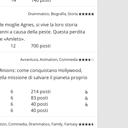
Drammatico, Biografia, Storia


e moglie Agnes, si vive la loro storia
 anni a causa della peste. Questa perdita
re «Amleto».
12
700 posti
Avventura, Animation, Commedia


 Minions: come conquistano Hollywood,
la missione di salvare il pianeta proprio
6
214 posti
6
83 posti
6
40 posti
6
40 posti
tion, Commedia, Drammatico, Family, Fantasy

