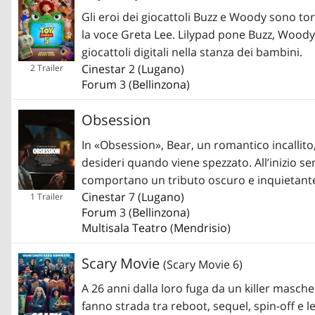
Gli eroi dei giocattoli Buzz e Woody sono tor
la voce Greta Lee. Lilypad pone Buzz, Woody, 
giocattoli digitali nella stanza dei bambini.
Cinestar
2 (
Lugano
)
2 Trailer
Forum
3 (
Bellinzona
)
Obsession
In «Obsession», Bear, un romantico incallit
desideri quando viene spezzato. All’inizio 
comportano un tributo oscuro e inquietant
Cinestar
7 (
Lugano
)
1 Trailer
Forum
3 (
Bellinzona
)
Multisala Teatro
(
Mendrisio
)
Scary Movie
(Scary Movie 6)
A 26 anni dalla loro fuga da un killer masch
fanno strada tra reboot, sequel, spin-off e