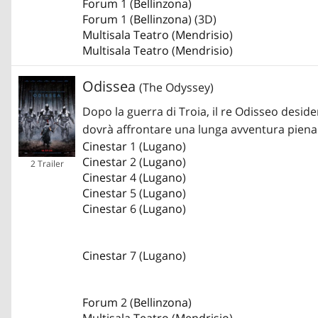
Forum
1 (
Bellinzona
)
Forum
1 (
Bellinzona
) (3D)
Multisala Teatro
(
Mendrisio
)
Multisala Teatro
(
Mendrisio
)
Odissea
(The Odyssey)
Dopo la guerra di Troia, il re Odisseo desider
dovrà affrontare una lunga avventura piena d
Cinestar
1 (
Lugano
)
Cinestar
2 (
Lugano
)
2 Trailer
Cinestar
4 (
Lugano
)
Cinestar
5 (
Lugano
)
Cinestar
6 (
Lugano
)
Cinestar
7 (
Lugano
)
Forum
2 (
Bellinzona
)
Multisala Teatro
(
Mendrisio
)