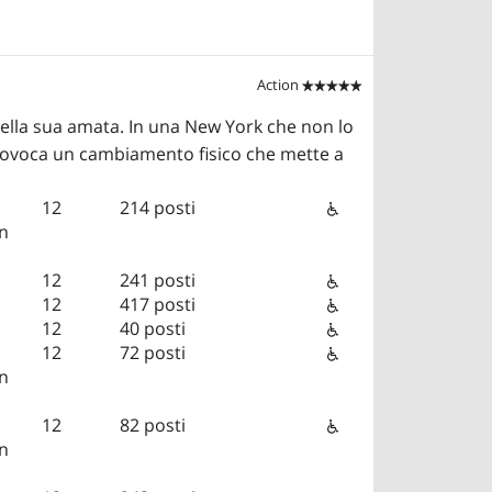
Action


della sua amata. In una New York che non lo
provoca un cambiamento fisico che mette a
12
214 posti
in
12
241 posti
12
417 posti
12
40 posti
12
72 posti
in
12
82 posti
in