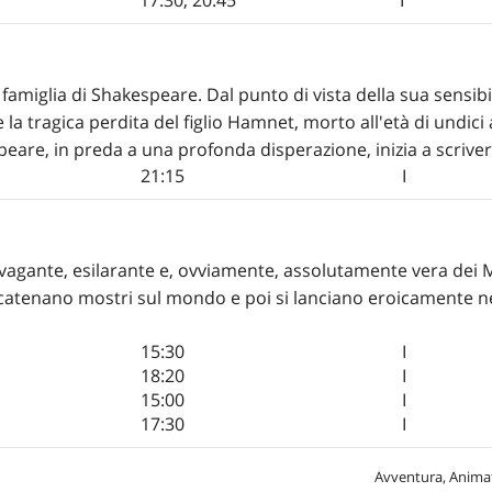
famiglia di Shakespeare. Dal punto di vista della sua sensibil
 la tragica perdita del figlio Hamnet, morto all'età di undici
eare, in preda a una profonda disperazione, inizia a scrive
21:15
I
avagante, esilarante e, ovviamente, assolutamente vera dei
catenano mostri sul mondo e poi si lanciano eroicamente nel
15:30
I
18:20
I
15:00
I
17:30
I
Avventura, Anima