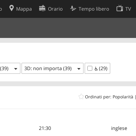
o
Mappa
Orario
Tempo libero
TV
Politica sui cookie
so
Preferenze cookie
 dati
Sviluppatori
 (39)
3D: non importa (39)
(29)
Ordinati per: Popolarità
21:30
inglese