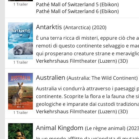
Pathé Mall of Switzerland
5 (
Ebikon
)
1 Trailer
Pathé Mall of Switzerland
6 (
Ebikon
)
Antarktis
(Antarctica)
(2020)
È una terra ricca di misteri, eppure ciò che a
remoti di questo continente selvaggio e maest
qui prosperano creature strane e meravigl
Verkehrshaus
Filmtheater (
Luzern
) (3D)
1 Trailer
Australien
(Australia: The Wild Continent)
Australia vi condurrà attraverso i paesaggi p
continente. Scoprite la flora e la fauna che
geologiche e imparate dai custodi tradizionali
Verkehrshaus
Filmtheater (
Luzern
) (3D)
1 Trailer
Animal Kingdom
(Le règne animal)
(2023
In un mondo afflitto da un'ondata di mutazi