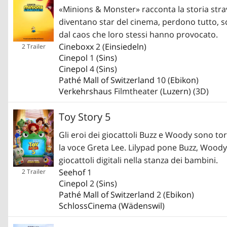
«Minions & Monster» racconta la storia str
diventano star del cinema, perdono tutto, s
dal caos che loro stessi hanno provocato.
Cineboxx
2 (
Einsiedeln
)
2 Trailer
Cinepol
1 (
Sins
)
Cinepol
4 (
Sins
)
Pathé Mall of Switzerland
10 (
Ebikon
)
Verkehrshaus
Filmtheater (
Luzern
) (3D)
Toy Story 5
Gli eroi dei giocattoli Buzz e Woody sono tor
la voce Greta Lee. Lilypad pone Buzz, Woody, 
giocattoli digitali nella stanza dei bambini.
Seehof
1
2 Trailer
Cinepol
2 (
Sins
)
Pathé Mall of Switzerland
2 (
Ebikon
)
SchlossCinema
(
Wädenswil
)