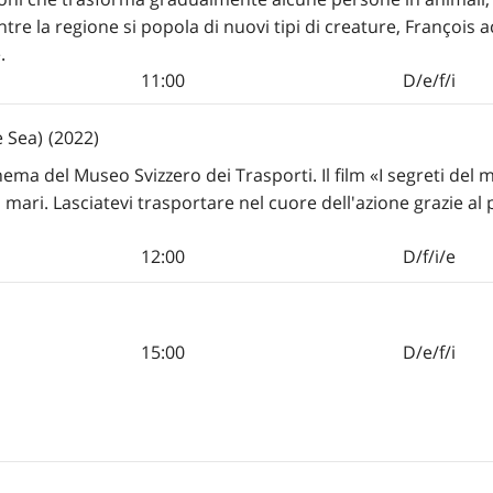
e la regione si popola di nuovi tipi di creature, François a
.
11:00
D/e/f/i
e Sea)
(2022)
ema del Museo Svizzero dei Trasporti. Il film «I segreti del
i mari. Lasciatevi trasportare nel cuore dell'azione grazie al
12:00
D/f/i/e
15:00
D/e/f/i