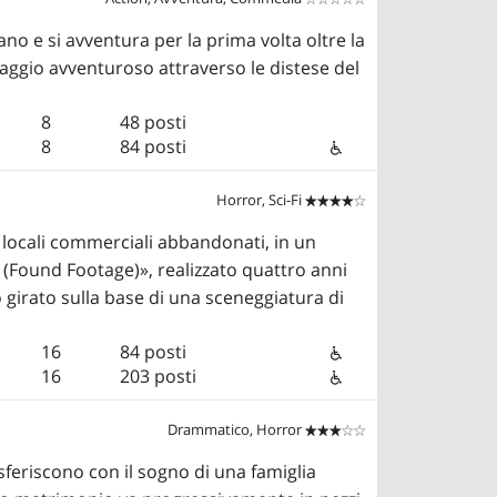
ano e si avventura per la prima volta oltre la
iaggio avventuroso attraverso le distese del
8
48 posti
8
84 posti
Horror, Sci-Fi


 locali commerciali abbandonati, in un
 (Found Footage)», realizzato quattro anni
ato girato sulla base di una sceneggiatura di
16
84 posti
16
203 posti
Drammatico, Horror


asferiscono con il sogno di una famiglia