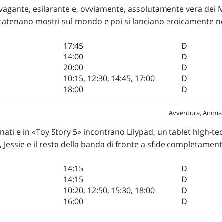
avagante, esilarante e, ovviamente, assolutamente vera dei
catenano mostri sul mondo e poi si lanciano eroicamente nel
17:45
D
14:00
D
20:00
D
10:15
,
12:30
,
14:45
,
17:00
D
18:00
D
Avventura, Anima
nati e in «Toy Story 5» incontrano Lilypad, un tablet high-tec
Jessie e il resto della banda di fronte a sfide completamente
14:15
D
14:15
D
10:20
,
12:50
,
15:30
,
18:00
D
16:00
D