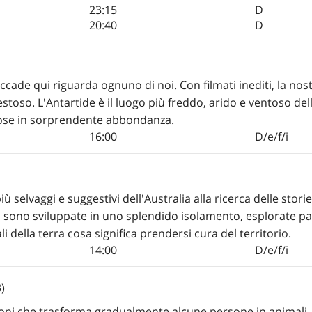
23:15
D
20:40
D
ccade qui riguarda ognuno di noi. Con filmati inediti, la nostr
oso. L'Antartide è il luogo più freddo, arido e ventoso della
iose in sorprendente abbondanza.
16:00
D/e/f/i
iù selvaggi e suggestivi dell'Australia alla ricerca delle st
 si sono sviluppate in uno splendido isolamento, esplorate pa
 della terra cosa significa prendersi cura del territorio.
14:00
D/e/f/i
)
oni che trasforma gradualmente alcune persone in animali, Fr