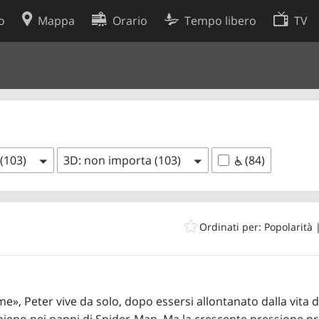
o
Mappa
Orario
Tempo libero
TV
Politica sui cookie
so
Preferenze cookie
 dati
Sviluppatori
 (103)
3D: non importa (103)
(84)
Ordinati per: Popolarità
e», Peter vive da solo, dopo essersi allontanato dalla vita 
 pieno nei panni di Spider-Man. Ma la crescente pressione 