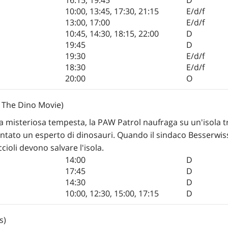
10:00
,
13:45
,
17:30
,
21:15
E/d/f
13:00
,
17:00
E/d/f
10:45
,
14:30
,
18:15
,
22:00
D
19:45
D
19:30
E/d/f
18:30
E/d/f
20:00
O
: The Dino Movie)
a misteriosa tempesta, la PAW Patrol naufraga su un'isola tr
ntato un esperto di dinosauri. Quando il sindaco Besserwisser
ioli devono salvare l'isola.
14:00
D
17:45
D
14:30
D
10:00
,
12:30
,
15:00
,
17:15
D
s)