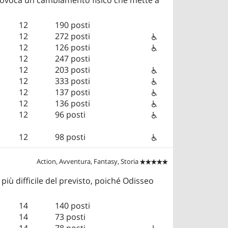
12
190 posti
12
272 posti
12
126 posti
12
247 posti
12
203 posti
12
333 posti
12
137 posti
12
136 posti
12
96 posti
12
98 posti
Action, Avventura, Fantasy, Storia


 più difficile del previsto, poiché Odisseo
14
140 posti
14
73 posti
14
78 posti