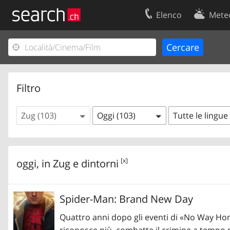
Elenco
Mete
Il vostro profolio
Contatti
Area clienti
Condizioni d’u
Informazioni Legali
Protezione dei
Filtro
Zug (103)
Oggi (103)
Tutte le lingue
[x]
oggi, in
Zug
e dintorni
Spider-Man: Brand New Day
Quattro anni dopo gli eventi di «No Way Hom
riconosce più, combatte il crimine a tempo