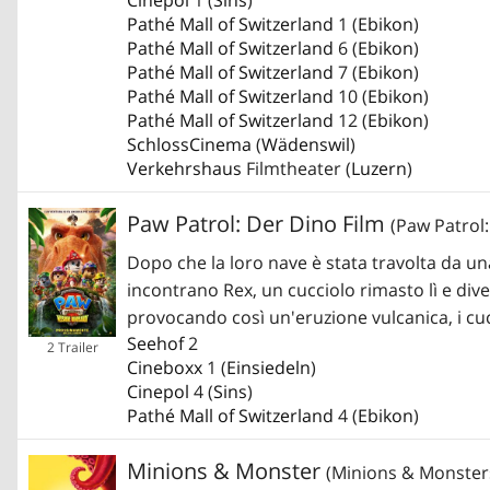
Pathé Mall of Switzerland
1 (
Ebikon
)
Pathé Mall of Switzerland
6 (
Ebikon
)
Pathé Mall of Switzerland
7 (
Ebikon
)
Pathé Mall of Switzerland
10 (
Ebikon
)
Pathé Mall of Switzerland
12 (
Ebikon
)
SchlossCinema
(
Wädenswil
)
Verkehrshaus
Filmtheater (
Luzern
)
Paw Patrol: Der Dino Film
(Paw Patrol
Dopo che la loro nave è stata travolta da un
incontrano Rex, un cucciolo rimasto lì e dive
provocando così un'eruzione vulcanica, i cucc
Seehof
2
2 Trailer
Cineboxx
1 (
Einsiedeln
)
Cinepol
4 (
Sins
)
Pathé Mall of Switzerland
4 (
Ebikon
)
Minions & Monster
(Minions & Monster