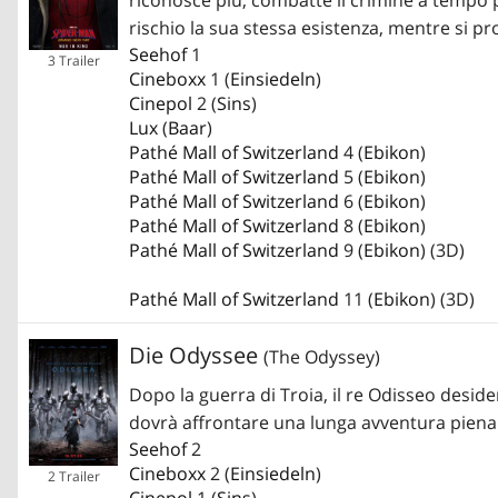
rischio la sua stessa esistenza, mentre si p
Seehof
1
3 Trailer
Cineboxx
1 (
Einsiedeln
)
Cinepol
2 (
Sins
)
Lux
(
Baar
)
Pathé Mall of Switzerland
4 (
Ebikon
)
Pathé Mall of Switzerland
5 (
Ebikon
)
Pathé Mall of Switzerland
6 (
Ebikon
)
Pathé Mall of Switzerland
8 (
Ebikon
)
Pathé Mall of Switzerland
9 (
Ebikon
) (3D)
Pathé Mall of Switzerland
11 (
Ebikon
) (3D)
Die Odyssee
(The Odyssey)
Dopo la guerra di Troia, il re Odisseo desider
dovrà affrontare una lunga avventura piena d
Seehof
2
Cineboxx
2 (
Einsiedeln
)
2 Trailer
Cinepol
1 (
Sins
)