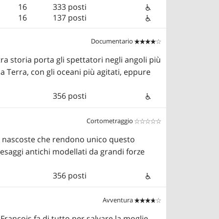
16
333 posti
16
137 posti
Documentario


a storia porta gli spettatori negli angoli più
 Terra, con gli oceani più agitati, eppure
356 posti
Cortometraggio


orie nascoste che rendono unico questo
esaggi antichi modellati da grandi forze
356 posti
Avventura


ançois fa di tutto per salvare la moglie,