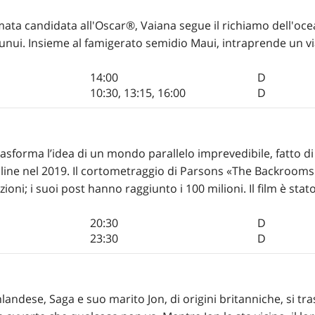
imata candidata all'Oscar®, Vaiana segue il richiamo dell'oce
otunui. Insieme al famigerato semidio Maui, intraprende un v
14:00
D
10:30
,
13:15
,
16:00
D
asforma l’idea di un mondo parallelo imprevedibile, fatto di
online nel 2019. Il cortometraggio di Parsons «The Backrooms
zazioni; i suoi post hanno raggiunto i 100 milioni. Il film è st
20:30
D
23:30
D
nlandese, Saga e suo marito Jon, di origini britanniche, si tr