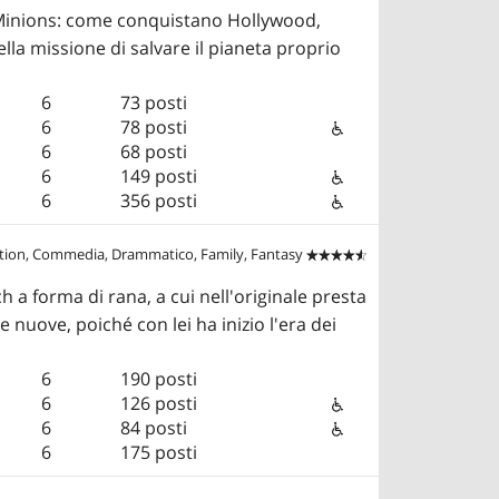
 Minions: come conquistano Hollywood,
la missione di salvare il pianeta proprio
6
73 posti
6
78 posti
6
68 posti
6
149 posti
6
356 posti
tion, Commedia, Drammatico, Family, Fantasy


h a forma di rana, a cui nell'originale presta
 nuove, poiché con lei ha inizio l'era dei
6
190 posti
6
126 posti
6
84 posti
6
175 posti