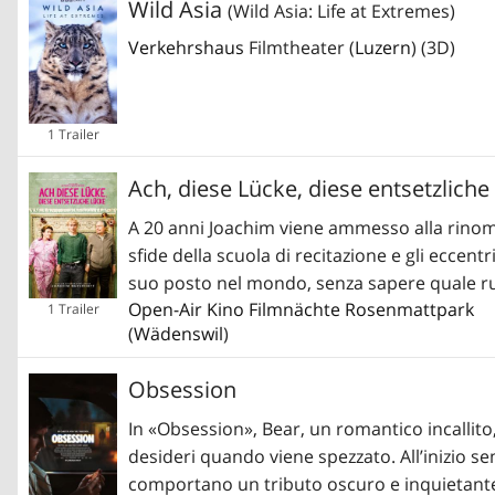
Wild Asia
(Wild Asia: Life at Extremes)
Verkehrshaus
Filmtheater (
Luzern
) (3D)
1 Trailer
Ach, diese Lücke, diese entsetzliche
A 20 anni Joachim viene ammesso alla rinomat
sfide della scuola di recitazione e gli eccen
suo posto nel mondo, senza sapere quale ruo
Open-Air Kino Filmnächte Rosenmattpark
1 Trailer
(
Wädenswil
)
Obsession
In «Obsession», Bear, un romantico incallit
desideri quando viene spezzato. All’inizio 
comportano un tributo oscuro e inquietant