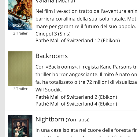
Vaiana
(Moana)
Nel film live-action tratto dall'avventura an
barriera corallina della sua isola natale, M
mare per garantire il futuro del suo popolo.
Cinepol
3 (
Sins
)
3 Trailer
Pathé Mall of Switzerland
12 (
Ebikon
)
Backrooms
Con «Backrooms», il regista Kane Parsons tr
thriller horror angosciante. Il mito è nato 
fa, ha totalizzato oltre 72 milioni di visualiz
Will Soodik.
2 Trailer
Pathé Mall of Switzerland
2 (
Ebikon
)
Pathé Mall of Switzerland
4 (
Ebikon
)
Nightborn
(Yön lapsi)
In una casa isolata nel cuore della foresta fi