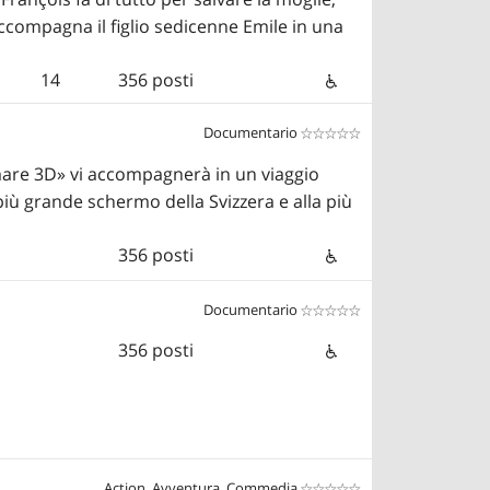
ccompagna il figlio sedicenne Emile in una
14
356 posti
Documentario


 mare 3D» vi accompagnerà in un viaggio
 più grande schermo della Svizzera e alla più
356 posti
Documentario


356 posti
Action, Avventura, Commedia

