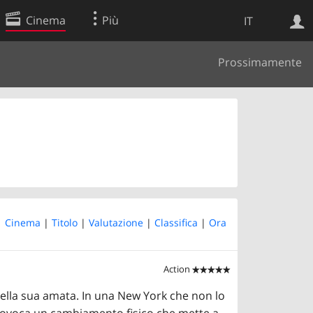
Cinema
Più
IT
Prossimamente
Ricerca Web
Applicazione
 |
Cinema
|
Titolo
|
Valutazione
|
Classifica
|
Ora
Action


della sua amata. In una New York che non lo
provoca un cambiamento fisico che mette a