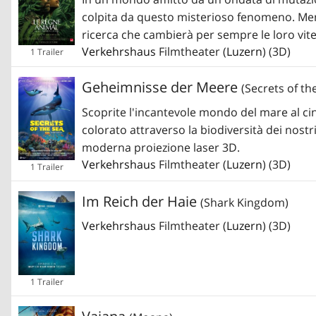
colpita da questo misterioso fenomeno. Mentr
ricerca che cambierà per sempre le loro vite
Verkehrshaus
Filmtheater (
Luzern
) (3D)
1 Trailer
Geheimnisse der Meere
(Secrets of th
Scoprite l'incantevole mondo del mare al cin
colorato attraverso la biodiversità dei nostr
moderna proiezione laser 3D.
Verkehrshaus
Filmtheater (
Luzern
) (3D)
1 Trailer
Im Reich der Haie
(Shark Kingdom)
Verkehrshaus
Filmtheater (
Luzern
) (3D)
1 Trailer