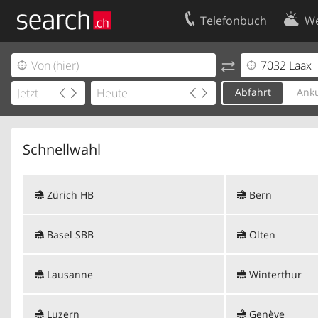
Telefonbuch
We
Ihr Eintrag
Kontakt
Kundencenter Geschäftskunden
Nutzungsbed
Abfahrt
Anku
Impressum
Datenschutze
Schnellwahl
Zürich HB
Bern
Basel SBB
Olten
Lausanne
Winterthur
Luzern
Genève