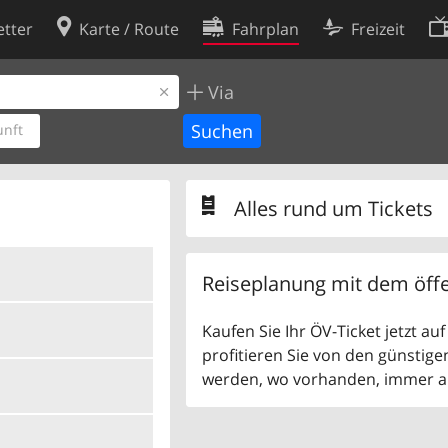
tter
Karte / Route
Fahrplan
Freizeit
Via
Cookie-Richtlinie
ingungen
Cookie-Einstellungen
nft
rklärung
Entwickler
Alles rund um Tickets
Reiseplanung mit dem öffe
Kaufen Sie Ihr ÖV-Ticket jetzt a
profitieren Sie von den günstige
werden, wo vorhanden, immer als