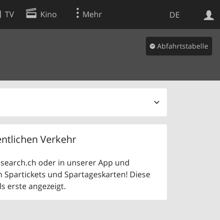
TV
Kino
Mehr
DE
Abfahrtstabelle
Websuche
Apps
ntlichen Verkehr
uf search.ch oder in unserer App und
n Spartickets und Spartageskarten! Diese
 erste angezeigt.