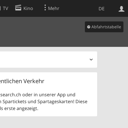
TV
Kino
Mehr
DE
Abfahrtstabelle
Websuche
Apps
ntlichen Verkehr
uf search.ch oder in unserer App und
n Spartickets und Spartageskarten! Diese
 erste angezeigt.