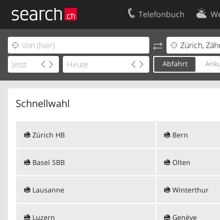
Telefonbuch
We
Ihr Eintrag
Kontakt
Kundencenter Geschäftskunden
Nutzungsbed
Abfahrt
Anku
Impressum
Datenschutze
Schnellwahl
Zürich HB
Bern
Basel SBB
Olten
Lausanne
Winterthur
Luzern
Genève