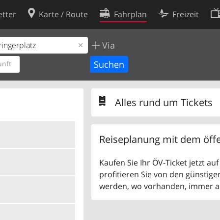
tter
Karte / Route
Fahrplan
Freizeit
Via
Cookie-Richtlinie
ingungen
Cookie-Einstellungen
nft
rklärung
Entwickler
Alles rund um Tickets
Reiseplanung mit dem öffe
Kaufen Sie Ihr ÖV-Ticket jetzt a
profitieren Sie von den günstige
werden, wo vorhanden, immer als