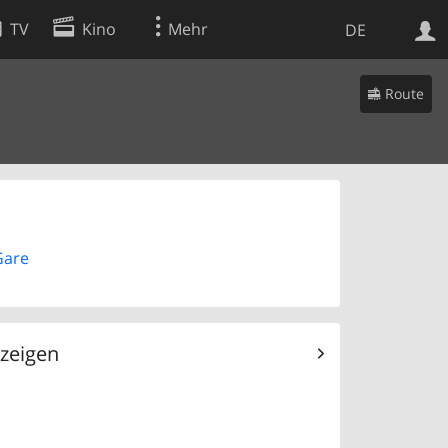
TV
Kino
Mehr
DE
Route
Websuche
Apps
Gare
 zeigen