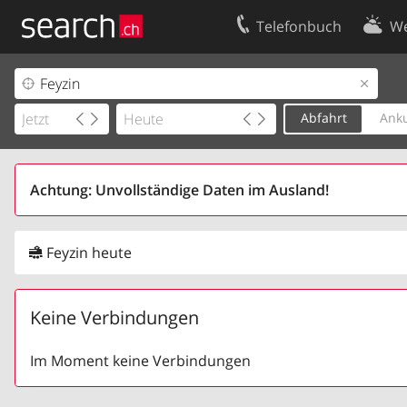
Telefonbuch
We
Ihr Eintrag
Kontakt
Kundencenter Geschäftskunden
Nutzungsbed
Abfahrt
Anku
Impressum
Datenschutze
Achtung: Unvollständige Daten im Ausland!
Feyzin heute
Keine Verbindungen
Im Moment keine Verbindungen