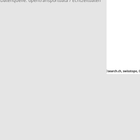
Datenquelle:
opentransportdata
/
Echtzeitdaten