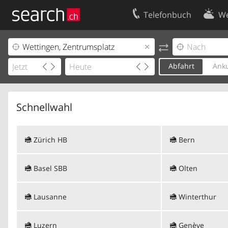
Telefonbuch
We
Ihr Eintrag
Kontakt
Kundencenter Geschäftskunden
Nutzungsbed
Abfahrt
Anku
Impressum
Datenschutze
Schnellwahl
Zürich HB
Bern
Basel SBB
Olten
Lausanne
Winterthur
Luzern
Genève