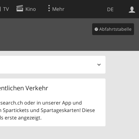
TV
Kino
Mehr
DE
Abfahrtstabelle
Websuche
Apps
ntlichen Verkehr
uf search.ch oder in unserer App und
n Spartickets und Spartageskarten! Diese
 erste angezeigt.