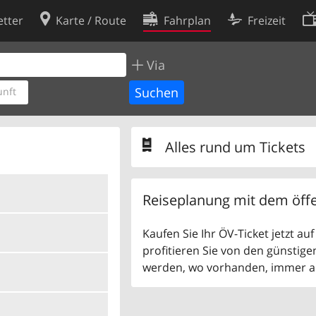
tter
Karte / Route
Fahrplan
Freizeit
Via
Cookie-Richtlinie
ingungen
Cookie-Einstellungen
nft
rklärung
Entwickler
Alles rund um Tickets
Reiseplanung mit dem öffe
Kaufen Sie Ihr ÖV-Ticket jetzt a
profitieren Sie von den günstige
werden, wo vorhanden, immer als