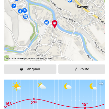
Schneedorf für eine Entdeckungsreise zum Planeten
“Schnee”. Die erfahrenen KinderskilehrerInnen
begleiten die Piloten auf ihrer Reise. Zusammen mit
anderen Kindern gibt es dann im Pinocchio-Club
Mittagessen.
p.p1 {margin: 0.0px 0.0px 0.0px 0.0px; font: 12.0px
Helvetica}
Informationen
Genauer Standort / Gebiet:
Oberhalbstein (1215 m ü.
M.)
Fahrplan
Route
Erreichbarkeit:
zu Fuss
Infrastruktur:
Zauberteppich / Förderband,
Pinocchio-Lift / Anfängerlift, Schneekarussell,
Parcours, Beheizter Raum mit Spielmöglichkeiten,
Magicpark
Kinderskirennen:
Ja