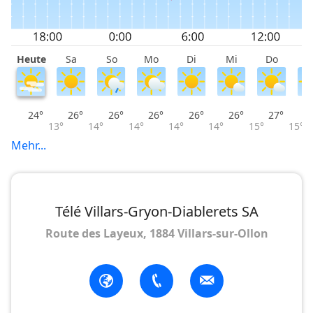
Schwierigkeitsgrad:
mittel (normale Piste)
Verpflegungsmöglichkeiten:
unterwegs, am Ziel
Heute
Sa
So
Mo
Di
Mi
Do
F
(Buvette de la Jorasse, Restaurant des Vioz)
24°
26°
26°
26°
26°
26°
27°
13°
14°
14°
14°
14°
15°
15°
Mehr...
Télé Villars-Gryon-Diablerets SA
Route des Layeux, 1884 Villars-sur-Ollon