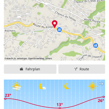
Beleuchtung kann die Strecke auch für Nachtfahrten
genutzt werden.
p.p1 {margin: 0.0px 0.0px 0.0px 0.0px; font: 12.0px
Helvetica}
Informationen
Startort:
La Jorasse (1650 m.ü. Meer)
Erreichbarkeit Startort:
Sessellift
Zielort:
Les Vioz (1180 m.ü. Meer)
Fahrplan
Route
Länge:
1.6 km
Höhendifferenz:
470 Meter
Gefälle:
28% (durchschnittlich), 33% (maximal)