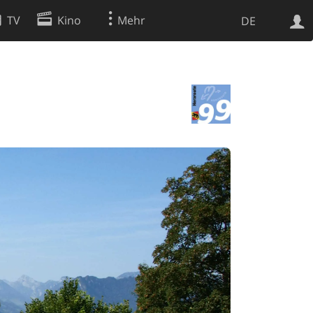
TV
Kino
Mehr
DE
Websuche
Apps