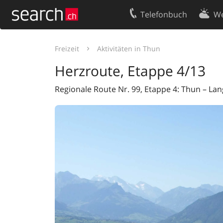
Telefonbuch
We
Ihr Eintrag
Kontakt
Freizeit
Aktivitäten in Thun
Kundencenter Geschäftskunden
Nutzungsbed
Herzroute, Etappe 4/13
Impressum
Datenschutze
Regionale Route Nr. 99, Etappe 4: Thun – Lan