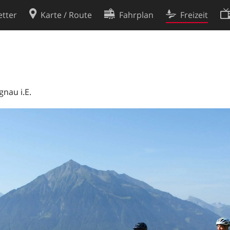
tter
Karte / Route
Fahrplan
Freizeit
Cookie-Richtlinie
ingungen
Cookie-Einstellungen
rklärung
Entwickler
gnau i.E.