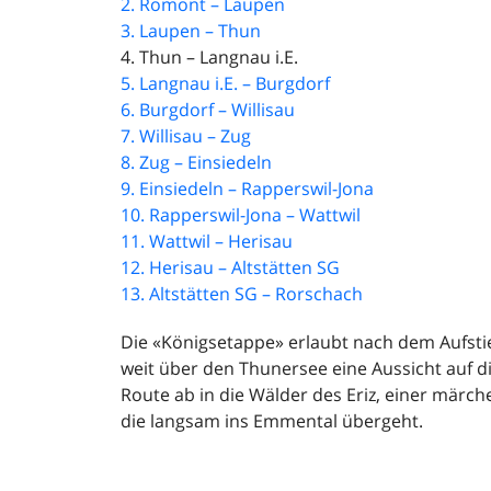
2. Romont – Laupen
3. Laupen – Thun
4. Thun – Langnau i.E.
5. Langnau i.E. – Burgdorf
6. Burgdorf – Willisau
7. Willisau – Zug
8. Zug – Einsiedeln
9. Einsiedeln – Rapperswil-Jona
10. Rapperswil-Jona – Wattwil
11. Wattwil – Herisau
12. Herisau – Altstätten SG
13. Altstätten SG – Rorschach
Die «Königsetappe» erlaubt nach dem Aufsti
weit über den Thunersee eine Aussicht auf d
Route ab in die Wälder des Eriz, einer märc
die langsam ins Emmental übergeht.