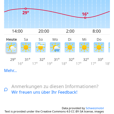
Heute
Sa
So
Mo
Di
Mi
Do
F
29°
31°
32°
31°
32°
32°
33°
16°
17°
19°
18°
17°
17°
18°
Mehr...
Anmerkungen zu diesen Informationen?
Wir freuen uns über Ihr Feedback!
Data provided by
Schweizmobil
Text is provided under the Creative Commons 4.0 CC-BY-SA license, images