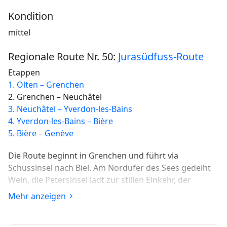
Kondition
mittel
Regionale Route Nr. 50:
Jurasüdfuss-Route
Etappen
1. Olten – Grenchen
2. Grenchen – Neuchâtel
3. Neuchâtel – Yverdon-les-Bains
4. Yverdon-les-Bains – Bière
5. Bière – Genève
Die Route beginnt in Grenchen und führt via
Schüssinsel nach Biel. Am Nordufer des Sees gedeiht
Wein, die Petersinsel lädt zur stillen Einkehr, der
künstliche Zihlkanal führt zum Neuenburgersee am
Mehr anzeigen
Fusse des Juras. Unterwegs zum Etappenziel passiert
man etliche Dörfer und Badestrände.