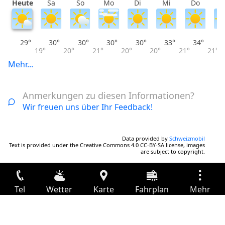
Heute
Sa
So
Mo
Di
Mi
Do
F
29°
30°
30°
30°
30°
33°
34°
19°
20°
21°
20°
20°
21°
21°
Mehr...
Anmerkungen zu diesen Informationen?
Wir freuen uns über Ihr Feedback!
Data provided by
Schweizmobil
Text is provided under the Creative Commons 4.0 CC-BY-SA license, images
are subject to copyright.
Tel
Wetter
Karte
Fahrplan
Mehr
Anmelden