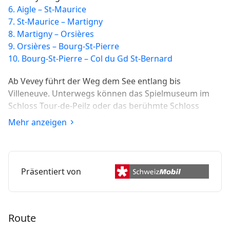
6. Aigle – St-Maurice
7. St-Maurice – Martigny
8. Martigny – Orsières
9. Orsières – Bourg-St-Pierre
10. Bourg-St-Pierre – Col du Gd St-Bernard
Ab Vevey führt der Weg dem See entlang bis
Villeneuve. Unterwegs können das Spielmuseum im
Schloss Tour-de-Peilz oder das berühmte Schloss
Chillon besucht werden, bevor man das
Mehr anzeigen
Weinbaugebiet Chablais erreicht.
Präsentiert von
Route