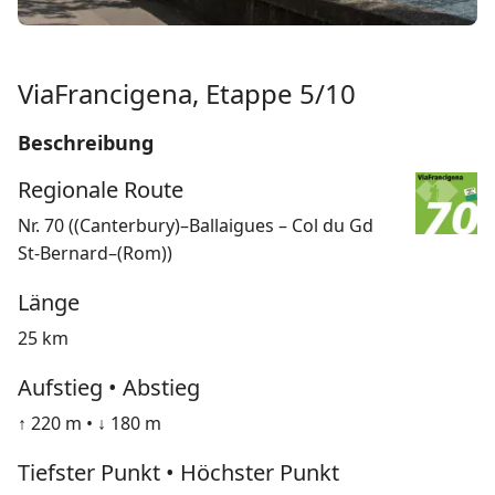
ViaFrancigena, Etappe 5/10
Beschreibung
Regionale Route
Nr. 70 ((Canterbury)–Ballaigues – Col du Gd
St-Bernard–(Rom))
Länge
25 km
Aufstieg • Abstieg
↑ 220 m • ↓ 180 m
Tiefster Punkt • Höchster Punkt