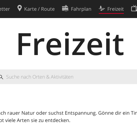
tter
Karte / Route
Fahrplan
Freizeit
Freizeit
Cookie-Richtlinie
ingungen
Cookie-Einstellungen
rklärung
Entwickler
ach rauer Natur oder suchst Entspannung. Gönne dir ein T
bt viele Arten sie zu entdecken.