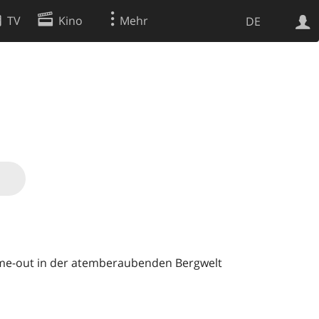
TV
Kino
Mehr
DE
Websuche
Apps
ime-out in der atemberaubenden Bergwelt