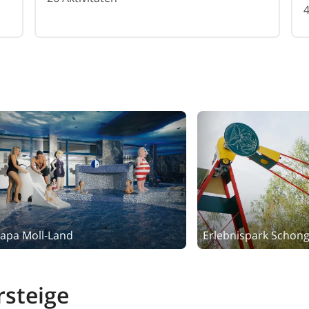
4
apa Moll-Land
Erlebnispark Schong
rsteige