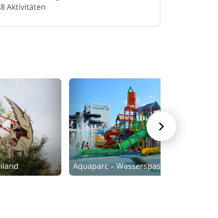
8 Aktivitäten

iland
Aquaparc – Wasserspass