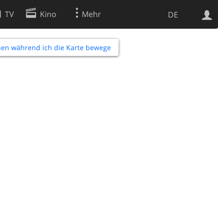
TV
Kino
Mehr
DE
en während ich die Karte bewege
Websuche
Apps