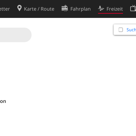
tter
Karte / Route
Fahrplan
Freizeit
Cookie-Richtlinie
Such
ingungen
Cookie-Einstellungen
rklärung
Entwickler
non