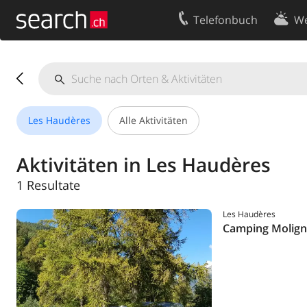
Telefonbuch
We
Ihr Eintrag
Kontakt
Kundencenter Geschäftskunden
Nutzungsbed
Impressum
Datenschutze
Les Haudères
Alle Aktivitäten
Aktivitäten in Les Haudères
1 Resultate
Les Haudères
Camping Molig