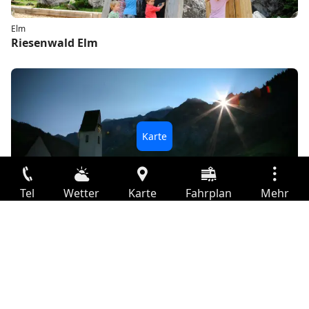
Elm
Riesenwald Elm
Elm
Tel
Wetter
Karte
Fahrplan
Mehr
Martinsloch – UNESCO-Welterbe Sardona
Anmelden
Dienste
Abfahrtstabelle