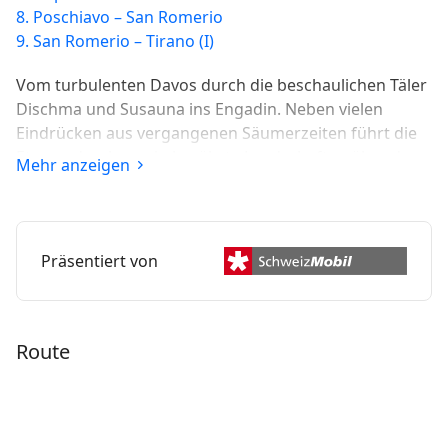
8. Poschiavo – San Romerio
9. San Romerio – Tirano (I)
Vom turbulenten Davos durch die beschaulichen Täler
Dischma und Susauna ins Engadin. Neben vielen
Eindrücken aus vergangenen Säumerzeiten führt die
Etappe durch wenig berührte Landschaften über den
Mehr anzeigen
Scaletta-Pass, den höchsten Punkt der ViaValtellina.
Präsentiert von
Route