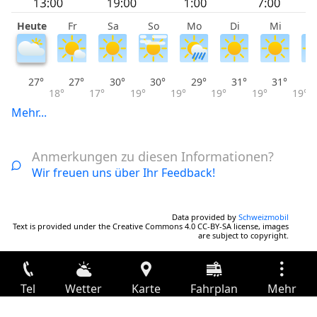
Heute
Fr
Sa
So
Mo
Di
Mi
D
27°
27°
30°
30°
29°
31°
31°
18°
17°
19°
19°
19°
19°
19°
Mehr...
Anmerkungen zu diesen Informationen?
Wir freuen uns über Ihr Feedback!
Data provided by
Schweizmobil
Text is provided under the Creative Commons 4.0 CC-BY-SA license, images
are subject to copyright.
Tel
Wetter
Karte
Fahrplan
Mehr