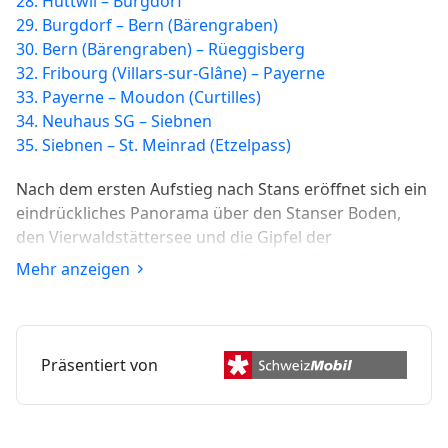
28. Huttwil – Burgdorf
29. Burgdorf – Bern (Bärengraben)
30. Bern (Bärengraben) – Rüeggisberg
32. Fribourg (Villars-sur-Glâne) – Payerne
33. Payerne – Moudon (Curtilles)
34. Neuhaus SG – Siebnen
35. Siebnen – St. Meinrad (Etzelpass)
Nach dem ersten Aufstieg nach Stans eröffnet sich ein
eindrückliches Panorama über den Stanser Boden,
den Vierwaldstättersee und die Gipfel der
Innerschweiz. Höhepunkt am Ende der Etappe ist die
Mehr anzeigen
Einsiedelei des Niklaus von Flüe mit den Ranftkapellen.
Präsentiert von