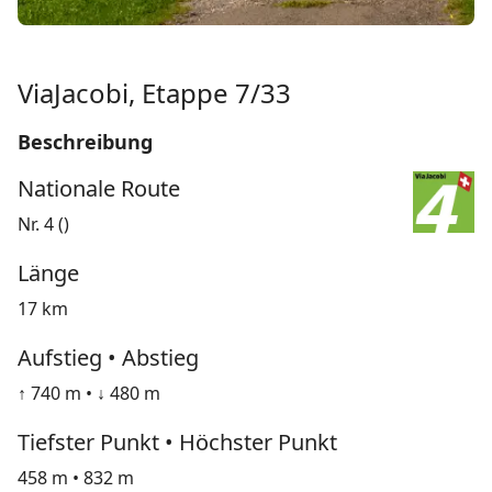
ViaJacobi, Etappe 7/33
Beschreibung
Nationale Route
Nr. 4 ()
Länge
17 km
Aufstieg • Abstieg
↑ 740 m • ↓ 480 m
Tiefster Punkt • Höchster Punkt
458 m • 832 m